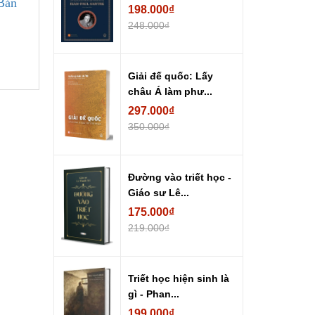
Bản
198.000₫
248.000₫
Giải đế quốc: Lấy
châu Á làm phư...
297.000₫
350.000₫
Đường vào triết học -
Giáo sư Lê...
175.000₫
219.000₫
Triết học hiện sinh là
gì - Phan...
199.000₫