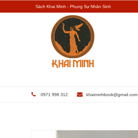
Sách Khai Minh - Phụng Sự Nhân Sinh
0971 998 312
khaiminhbook@gmail.com