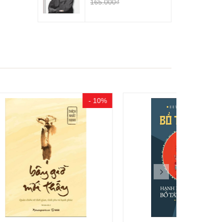
165.000₫
- 10%
- 20%