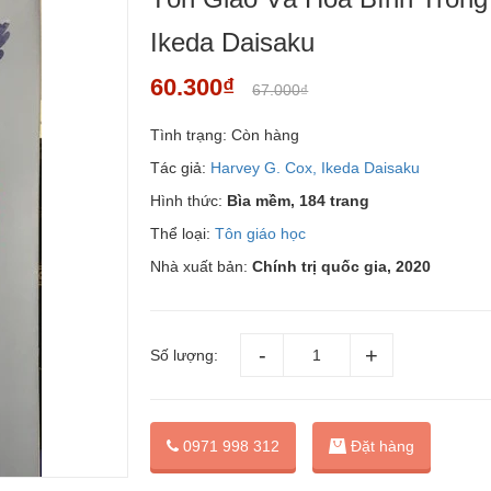
Ikeda Daisaku
60.300₫
67.000₫
Tình trạng:
Còn hàng
Tác giả:
Harvey G. Cox, Ikeda Daisaku
Hình thức:
Bìa mềm, 184 trang
Thể loại:
Tôn giáo học
Nhà xuất bản:
Chính trị quốc gia, 2020
Số lượng:
Đặt hàng
0971 998 312