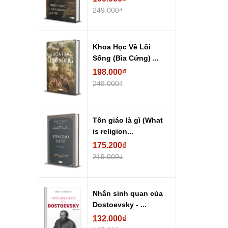
249.000₫
Khoa Học Về Lối
Sống (Bìa Cứng) ...
198.000₫
248.000₫
Tôn giáo là gì (What
is religion...
175.200₫
219.000₫
Nhân sinh quan của
Dostoevsky - ...
132.000₫