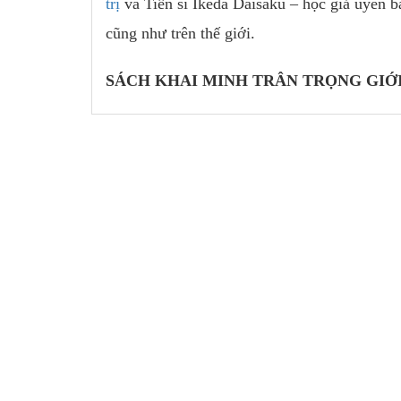
trị
và Tiến sĩ Ikeda Daisaku – học giả uyên b
cũng như trên thế giới.
SÁCH KHAI MINH TRÂN TRỌNG GIỚI