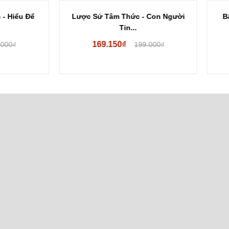
c Sử Tâm Thức - Con Người
Bây Giờ Mới Thấy - Thích 
Tin...
Hạnh
169.150₫
89.100₫
199.000₫
99.000₫