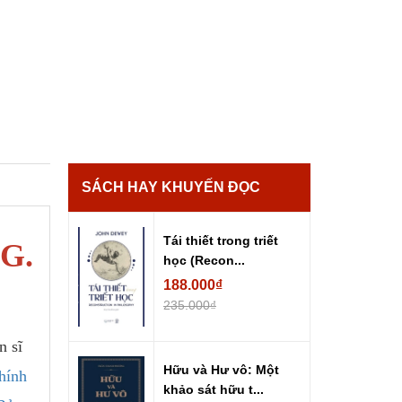
SÁCH HAY KHUYẾN ĐỌC
Tái thiết trong triết
 G.
học (Recon...
188.000₫
235.000₫
n sĩ
Hữu và Hư vô: Một
hính
khảo sát hữu t...