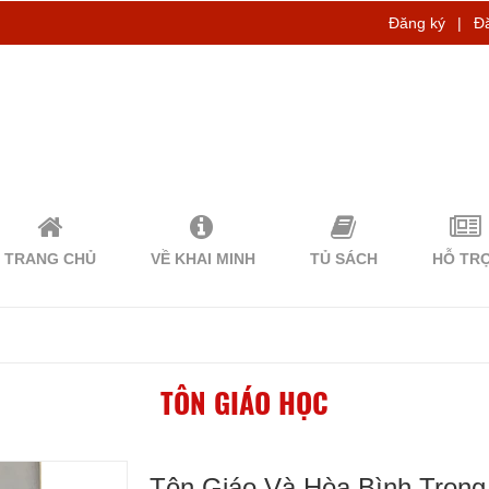
Đăng ký
|
Đ
TRANG CHỦ
VỀ KHAI MINH
TỦ SÁCH
HỖ TR
TÔN GIÁO HỌC
Tôn Giáo Và Hòa Bình Trong