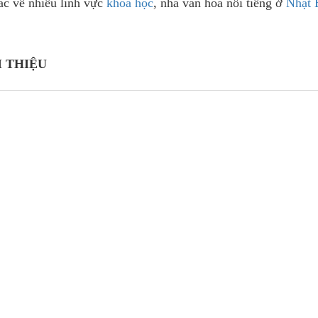
ác về nhiều lĩnh vực
khoa học
, nhà văn hóa nổi tiếng ở
Nhật 
 THIỆU