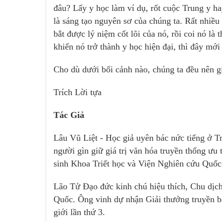
đâu? Lấy y học làm ví dụ, rốt cuộc Trung y h
là sáng tạo nguyên sơ của chúng ta. Rất nhiều
bắt được lý niệm cốt lõi của nó, rồi coi nó là
khiến nó trở thành y học hiện đại, thì đây mới
Cho dù dưới bối cảnh nào, chúng ta đều nên gi
Trích Lời tựa
Tác Giả
Lâu Vũ Liệt - Học giả uyên bác nức tiếng ở Tr
người gìn giữ giá trị văn hóa truyền thống ưu
sinh Khoa Triết học và Viện Nghiên cứu Quốc
Lão Tử Đạo đức kinh chú hiệu thích, Chu dịch
Quốc. Ông vinh dự nhận Giải thưởng truyền bá
giới lần thứ 3.