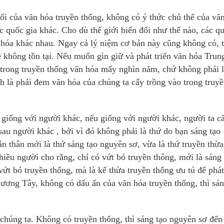
ối của văn hóa truyền thống, không có ý thức chủ thể của vă
c quốc gia khác. Cho dù thế giới biến đổi như thế nào, các q
 hóa khác nhau. Ngay cả lý niệm cơ bản này cũng không có, t
 không tồn tại. Nếu muốn gìn giữ và phát triển văn hóa Trun
 trong truyền thống văn hóa mấy nghìn năm, chứ không phải l
nh là phải đem văn hóa của chúng ta cấy trồng vào trong truy
 giống với người khác, nếu giống với người khác, người ta c
sau người khác , bởi vì đó không phải là thứ do bạn sáng tạo
n thân mới là thứ sáng tạo nguyên sơ, vừa là thứ truyền thừa
nhiều người cho rằng, chỉ có vứt bỏ truyền thông, mới là sáng
ứt bỏ truyền thống, mà là kế thừa truyền thống ưu tú để phát 
hương Tây, không có dấu ấn của văn hóa truyền thống, thì sán
chúng ta. Không có truyền thống, thì sáng tạo nguyên sơ đến