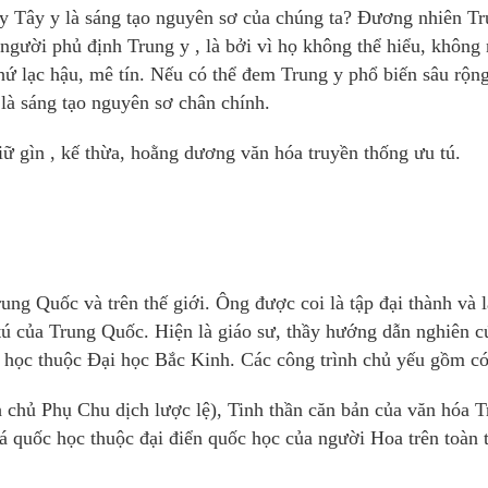
ay Tây y là sáng tạo nguyên sơ của chúng ta? Đương nhiên Tr
 người phủ định Trung y , là bởi vì họ không thể hiểu, không
 thứ lạc hậu, mê tín. Nếu có thể đem Trung y phổ biến sâu rộng
 là sáng tạo nguyên sơ chân chính.
ữ gìn , kế thừa, hoằng dương văn hóa truyền thống ưu tú.
ung Quốc và trên thế giới. Ông được coi là tập đại thành và l
 tú của Trung Quốc. Hiện là giáo sư, thầy hướng dẫn nghiên c
 học thuộc Đại học Bắc Kinh. Các công trình chủ yếu gồm có
 chủ Phụ Chu dịch lược lệ), Tinh thần căn bản của văn hóa 
 quốc học thuộc đại điển quốc học của người Hoa trên toàn 