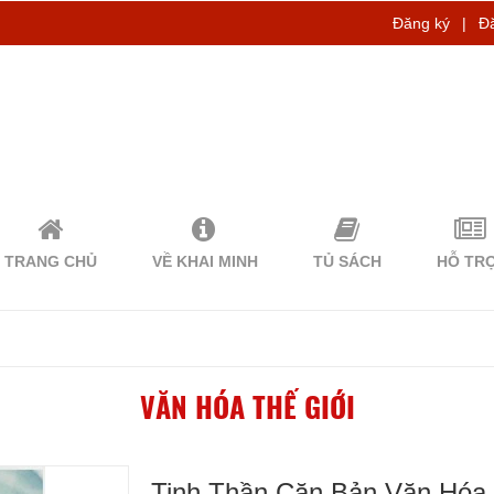
Đăng ký
|
Đ
TRANG CHỦ
VỀ KHAI MINH
TỦ SÁCH
HỖ TR
VĂN HÓA THẾ GIỚI
Tinh Thần Căn Bản Văn Hóa 