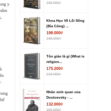
249.000₫
ung y
 nắm
,
Khoa Học Về Lối Sống
(Bìa Cứng) ...
198.000₫
248.000₫
Tôn giáo là gì (What is
religion...
à
175.200₫
219.000₫
ứu
:
Nhân sinh quan của
Trung
Dostoevsky - ...
thế
132.000₫
165.000₫