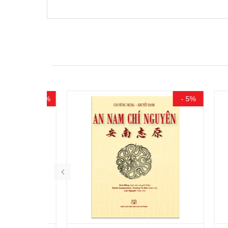
- 15%
- 5%