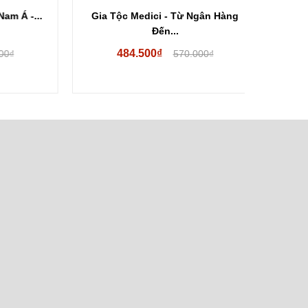
 -...
Gia Tộc Medici - Từ Ngân Hàng
Thế Giớ
Đến...
484.500₫
33
570.000₫