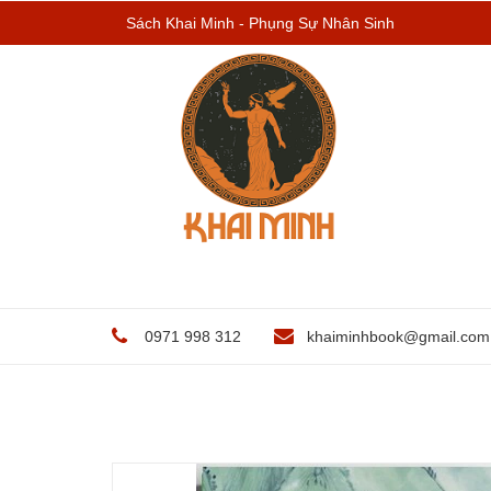
Sách Khai Minh - Phụng Sự Nhân Sinh
0971 998 312
khaiminhbook@gmail.com