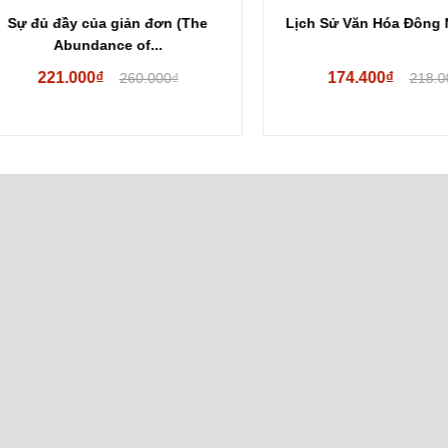
 đủ đầy của giản đơn (The
Lịch Sử Văn Hóa Đông Nam Á
Abundance of...
221.000₫
174.400₫
260.000₫
218.000₫