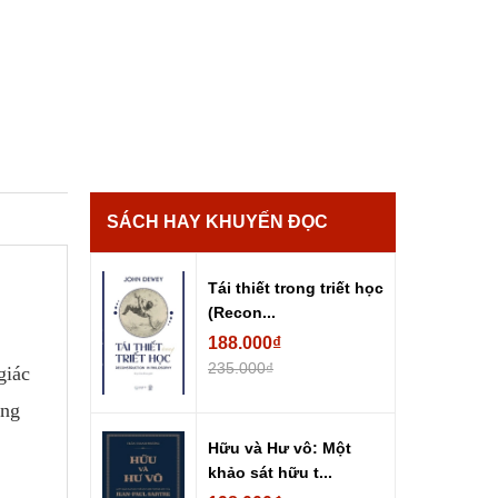
SÁCH HAY KHUYẾN ĐỌC
Tái thiết trong triết học
(Recon...
188.000₫
235.000₫
giác
ang
Hữu và Hư vô: Một
khảo sát hữu t...