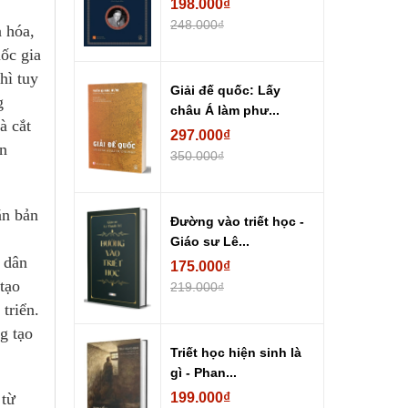
198.000₫
248.000₫
n hóa,
uốc gia
hì tuy
Giải đế quốc: Lấy
g
châu Á làm phư...
à cắt
297.000₫
ền
350.000₫
ăn bản
Đường vào triết học -
Giáo sư Lê...
 dân
175.000₫
 tạo
219.000₫
triển.
g tạo
Triết học hiện sinh là
gì - Phan...
 từ
199.000₫