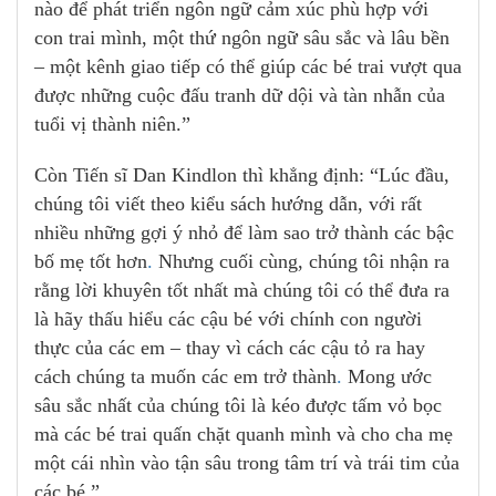
nào để phát triển ngôn ngữ cảm xúc phù hợp với
con trai mình, một thứ ngôn ngữ sâu sắc và lâu bền
– một kênh giao tiếp có thể giúp các bé trai vượt qua
được những cuộc đấu tranh dữ dội và tàn nhẫn của
tuổi vị thành niên.”
Còn Tiến sĩ Dan Kindlon thì khẳng định: “Lúc đầu,
chúng tôi viết theo kiểu sách hướng dẫn, với rất
nhiều những gợi ý nhỏ để làm sao trở thành các bậc
bố mẹ tốt hơn
.
Nhưng cuối cùng, chúng tôi nhận ra
rằng lời khuyên tốt nhất mà chúng tôi có thể đưa ra
là hãy thấu hiểu các cậu bé với chính con người
thực của các em – thay vì cách các cậu tỏ ra hay
cách chúng ta muốn các em trở thành
.
Mong ước
sâu sắc nhất của chúng tôi là kéo được tấm vỏ bọc
mà các bé trai quấn chặt quanh mình và cho cha mẹ
một cái nhìn vào tận sâu trong tâm trí và trái tim của
các bé.”