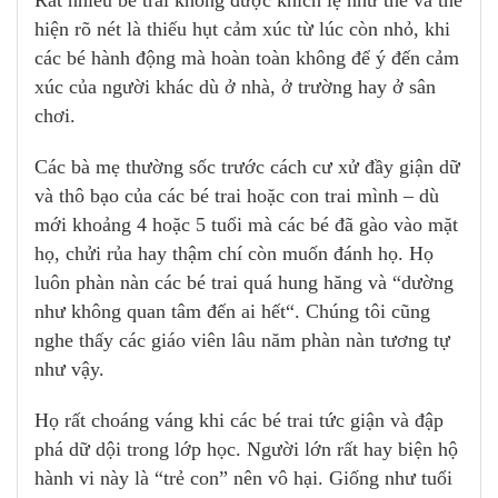
Rất nhiều bé trai không được khích lệ như thế và thể
hiện rõ nét là thiếu hụt cảm xúc từ lúc còn nhỏ, khi
các bé hành động mà hoàn toàn không để ý đến cảm
xúc của người khác dù ở nhà, ở trường hay ở sân
chơi.
Các bà mẹ thường sốc trước cách cư xử đầy giận dữ
và thô bạo của các bé trai hoặc con trai mình – dù
mới khoảng 4 hoặc 5 tuổi mà các bé đã gào vào mặt
họ, chửi rủa hay thậm chí còn muốn đánh họ. Họ
luôn phàn nàn các bé trai quá hung hăng và “dường
như không quan tâm đến ai hết“. Chúng tôi cũng
nghe thấy các giáo viên lâu năm phàn nàn tương tự
như vậy.
Họ rất choáng váng khi các bé trai tức giận và đập
phá dữ dội trong lớp học. Người lớn rất hay biện hộ
hành vi này là “trẻ con” nên vô hại. Giống như tuổi