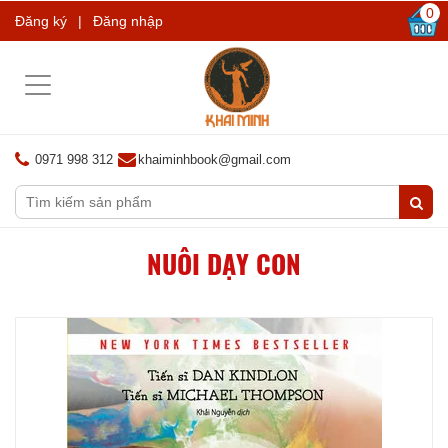
0
Đăng ký
|
Đăng nhập
Toggle
navigation
0971 998 312
khaiminhbook@gmail.com
NUÔI DẠY CON