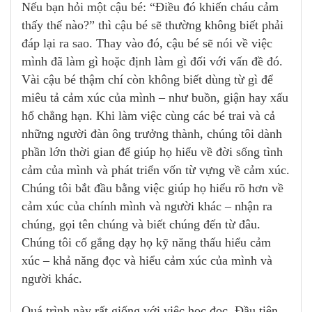
Nếu bạn hỏi một cậu bé: “Điều đó khiến cháu cảm
thấy thế nào?” thì cậu bé sẽ thường không biết phải
đáp lại ra sao. Thay vào đó, cậu bé sẽ nói về việc
mình đã làm gì hoặc định làm gì đối với vấn đề đó.
Vài cậu bé thậm chí còn không biết dùng từ gì để
miêu tả cảm xúc của mình – như buồn, giận hay xấu
hổ chẳng hạn. Khi làm việc cùng các bé trai và cả
những người đàn ông trưởng thành, chúng tôi dành
phần lớn thời gian để giúp họ hiểu về đời sống tình
cảm của mình và phát triển vốn từ vựng về cảm xúc.
Chúng tôi bắt đầu bằng việc giúp họ hiểu rõ hơn về
cảm xúc của chính mình và người khác – nhận ra
chúng, gọi tên chúng và biết chúng đến từ đâu.
Chúng tôi cố gắng dạy họ kỹ năng thấu hiểu cảm
xúc – khả năng đọc và hiểu cảm xúc của mình và
người khác.
Quá trình này rất giống với việc học đọc. Đầu tiên,