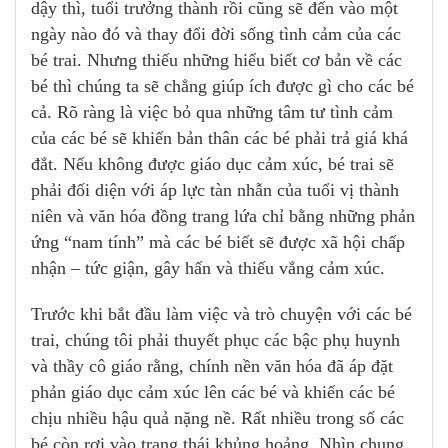
dậy thì, tuổi trưởng thành rồi cũng sẽ đến vào một
ngày nào đó và thay đổi đời sống tình cảm của các
bé trai. Nhưng thiếu những hiểu biết cơ bản về các
bé thì chúng ta sẽ chẳng giúp ích được gì cho các bé
cả. Rõ ràng là việc bỏ qua những tâm tư tình cảm
của các bé sẽ khiến bản thân các bé phải trả giá khá
đắt. Nếu không được giáo dục cảm xúc, bé trai sẽ
phải đối diện với áp lực tàn nhẫn của tuổi vị thành
niên và văn hóa đồng trang lứa chỉ bằng những phản
ứng “nam tính” mà các bé biết sẽ được xã hội chấp
nhận – tức giận, gây hấn và thiếu vắng cảm xúc.
Trước khi bắt đầu làm việc và trò chuyện với các bé
trai, chúng tôi phải thuyết phục các bậc phụ huynh
và thầy cô giáo rằng, chính nền văn hóa đã áp đặt
phản giáo dục cảm xúc lên các bé và khiến các bé
chịu nhiều hậu quả nặng nề. Rất nhiều trong số các
bé còn rơi vào trạng thái khủng hoảng. Nhìn chung,