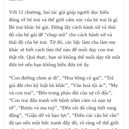
Với 11 chương, hai tác giả giúp người đọc hiểu
đúng về bé trai và thế giới cảm xúc của bé trai là gì.
Bé trai khác bé gái. Đừng lấy cách hành xử và thái
độ của bé gái để “chụp mũ” cho cách hành xử và
thái độ của bé trai. Từ đó, các bậc làm cha làm mẹ
khác sẽ biết cách làm thế nào để nuôi dạy con trai
thật tốt. Quả thực, bạn sẽ không thể nuôi dạy tốt một
đứa trẻ nếu bạn không hiểu đứa trẻ ấy.
“Con đường chưa ai đi”, “Hoa hồng có gai”, “Trả
giá đắt cho kỳ luật hà khắc”, “Văn hoá tội ác”, “Mẹ
và con trai”, “Bên trong pháo đài của sự cô độc”,
“Con trai đấu tranh với bệnh trầm cảm và nạn tự
tử”, “Rượu và ma tuý”, “Đến sỏi đá cũng biết rung
động”, “Giận dữ và bạo lực”, “Điều các cậu bé cần”
đã tạo nên một bức tranh đẩy đủ, rõ ràng về thế giới