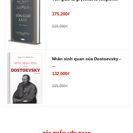
175.200₫
219.000₫
Nhân sinh quan của Dostoevsky -
...
132.000₫
165.000₫