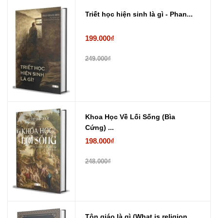
Triết học hiện sinh là gì - Phan...
199.000₫
249.000₫
Khoa Học Về Lối Sống (Bìa
Cứng) ...
198.000₫
248.000₫
Tôn giáo là gì (What is religion...