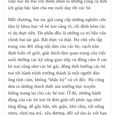
cảm xúc bé trai với điểm nhấn là những công cụ hữu
ích giúp bậc làm cha mẹ nuôi dạy tốt các bé
.
Mỗi chương, hai tác giả cung cấp những nghiên cứu
tâm lý khoa học về bé trai sáng rõ, rồi đính kèm các
ví dụ thực tiễn. Đa phần đều là những ca trị liệu của
chính hai tác giả. Rất thực và thật. Họ chủ yếu tập
trung vào đời sống nội tâm của các bé, vạch trần
định kiến về giới, giải thích tầm quan trọng của việc
nuôi dưỡng các kỹ năng giao tiếp và đồng cảm ở các
bé trai cũng như các bé gái, đồng thời hướng các bé
trai tới hành trình trưởng thành là một người đàn
ông tình cảm, không “khắc kỷ” và cô độc
.
Họ cũng
đưa ra những thách thức mà trường học truyền
thống mang lại cho các bé trai. Ở đó, những hành
động của các bé trai từ đơn giản tới phức tạp như:
tăng động, dễ gây hấn, tức giận, khó chịu, tới uống
rượu, chơi ma tuý, yêu đương, đối xử tàn ác với bạn