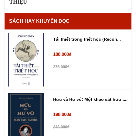
THIỆU
SÁCH HAY KHUYẾN ĐỌC
Tái thiết trong triết học (Recon...
188.000₫
235.000₫
Hữu và Hư vô: Một khảo sát hữu t...
198.000₫
248.000₫