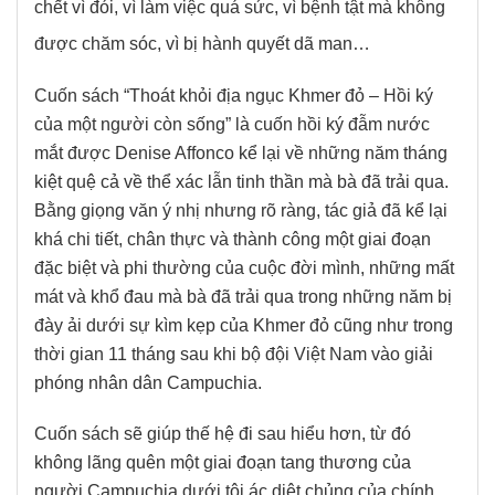
chết vì đói, vì làm việc quá sức, vì bệnh tật mà không
được chăm sóc, vì bị hành quyết dã man…
Cuốn sách “Thoát khỏi địa ngục Khmer đỏ – Hồi ký
của một người còn sống” là cuốn hồi ký đẫm nước
mắt được Denise Affonco kể lại về những năm tháng
kiệt quệ cả về thể xác lẫn tinh thần mà bà đã trải qua.
Bằng giọng văn ý nhị nhưng rõ ràng, tác giả đã kể lại
khá chi tiết, chân thực và thành công một giai đoạn
đặc biệt và phi thường của cuộc đời mình, những mất
mát và khổ đau mà bà đã trải qua trong những năm bị
đày ải dưới sự kìm kẹp của Khmer đỏ cũng như trong
thời gian 11 tháng sau khi bộ đội Việt Nam vào giải
phóng nhân dân Campuchia.
Cuốn sách sẽ giúp thế hệ đi sau hiểu hơn, từ đó
không lãng quên một giai đoạn tang thương của
người Campuchia dưới tội ác diệt chủng của chính