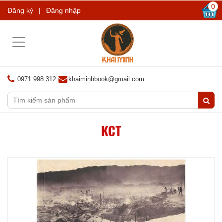
0
Đăng ký
|
Đăng nhập
Toggle
navigation
0971 998 312
khaiminhbook@gmail.com
KCT