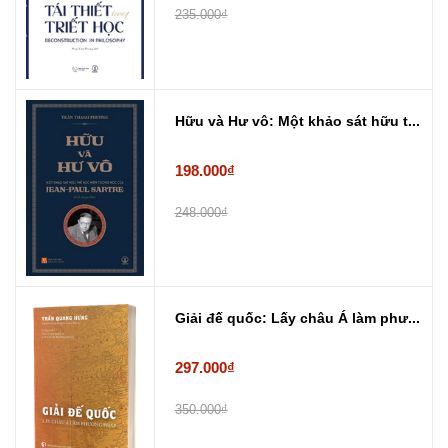
235.000₫
Hữu và Hư vô: Một khảo sát hữu t...
198.000₫
248.000₫
Giải đế quốc: Lấy châu Á làm phư...
297.000₫
350.000₫