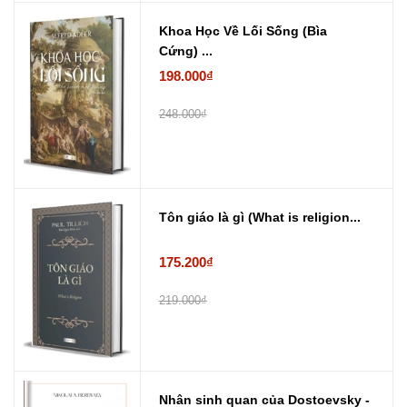
Khoa Học Về Lối Sống (Bìa
Cứng) ...
198.000₫
248.000₫
Tôn giáo là gì (What is religion...
175.200₫
219.000₫
Nhân sinh quan của Dostoevsky -