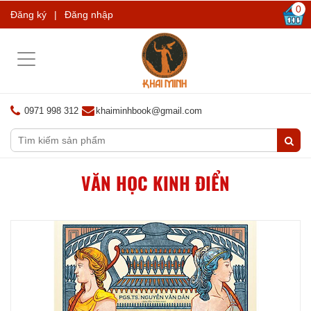
0
Đăng ký
|
Đăng nhập
Toggle
navigation
0971 998 312
khaiminhbook@gmail.com
VĂN HỌC KINH ĐIỂN