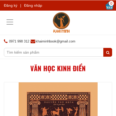
0
Đăng ký
|
Đăng nhập
Toggle
navigation
0971 998 312
khaiminhbook@gmail.com
VĂN HỌC KINH ĐIỂN