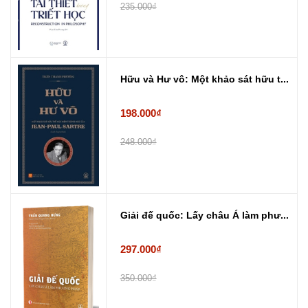
235.000₫
Hữu và Hư vô: Một khảo sát hữu t...
198.000₫
248.000₫
Giải đế quốc: Lấy châu Á làm phư...
297.000₫
350.000₫