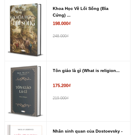
Khoa Học Về Lối Sống (Bìa
Cứng) ...
198.000₫
248.000₫
Tôn giáo là gì (What is religion...
175.200₫
219.000₫
Nhân sinh quan của Dostoevsky -