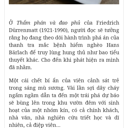
Ở
Thẩm phán và đao phủ
của Friedrich
Dürrenmatt (1921-1990), người đọc sẽ tưởng
rằng họ đang theo dõi hành trình phá án của
thanh tra mắc bệnh hiểm nghèo Hans
Bärlach để truy lùng hung thủ như bao tiểu
thuyết khác. Cho đến khi phát hiện ra mình
đã nhầm.
Một cái chết bí ẩn của viên cảnh sát trẻ
trong sáng mù sương. Vài lần sợi dây cháy
ngấm ngầm dẫn ta đến một trái phá dự báo
sẽ bùng lên trong khu vườn đêm với sinh
hoạt của một nhóm kín, có cả chính khách,
nhà văn, nhà nghiên cứu triết học và dĩ
nhiên, cả điệp viên...