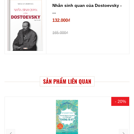
Nhân sinh quan của Dostoevsky -
...
132.000₫
165.000₫
SẢN PHẨM LIÊN QUAN
- 20%