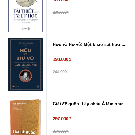
235.000₫
Hữu và Hư vô: Một khảo sát hữu t...
198.000₫
248.000₫
Giải đế quốc: Lấy châu Á làm phư...
297.000₫
350.000₫