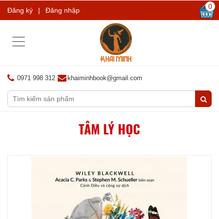
0
Đăng ký
|
Đăng nhập
Toggle
navigation
0971 998 312
khaiminhbook@gmail.com
TÂM LÝ HỌC