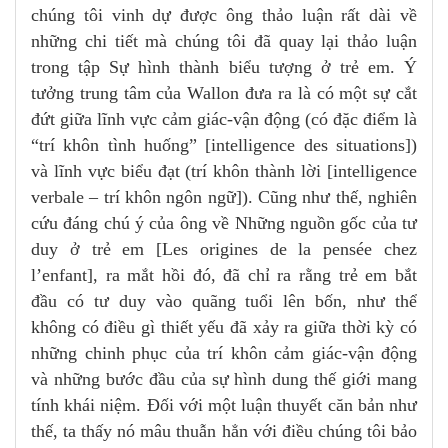
chúng tôi vinh dự được ông thảo luận rất dài về
những chi tiết mà chúng tôi đã quay lại thảo luận
trong tập Sự hình thành biểu tượng ở trẻ em. Ý
tưởng trung tâm của Wallon đưa ra là có một sự cắt
đứt giữa lĩnh vực cảm giác-vận động (có đặc điểm là
“trí khôn tình huống” [intelligence des situations])
và lĩnh vực biểu đạt (trí khôn thành lời [intelligence
verbale – trí khôn ngôn ngữ]). Cũng như thế, nghiên
cứu đáng chú ý của ông về Những nguồn gốc của tư
duy ở trẻ em [Les origines de la pensée chez
l’enfant], ra mắt hồi đó, đã chỉ ra rằng trẻ em bắt
đầu có tư duy vào quãng tuổi lên bốn, như thể
không có điều gì thiết yếu đã xảy ra giữa thời kỳ có
những chinh phục của trí khôn cảm giác-vận động
và những bước đầu của sự hình dung thế giới mang
tính khái niệm. Đối với một luận thuyết căn bản như
thế, ta thấy nó mâu thuẫn hẳn với điều chúng tôi bảo