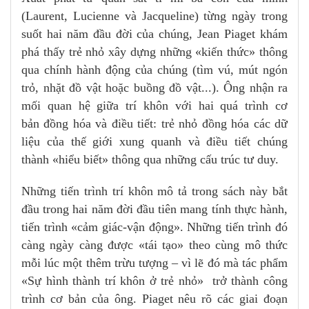
(Laurent, Lucienne và Jacqueline) từng ngày trong
suốt hai năm đầu đời của chúng, Jean Piaget khám
phá thấy trẻ nhỏ xây dựng những «kiến thức» thông
qua chính hành động của chúng (tìm vú, mút ngón
trỏ, nhặt đồ vật hoặc buồng đồ vật...). Ông nhận ra
mối quan hệ giữa trí khôn với hai quá trình cơ
bản đồng hóa và điều tiết: trẻ nhỏ đồng hóa các dữ
liệu của thế giới xung quanh và điều tiết chúng
thành «hiểu biết» thông qua những cấu trúc tư duy.
Những tiến trình trí khôn mô tả trong sách này bắt
đầu trong hai năm đời đầu tiên mang tính thực hành,
tiến trình «cảm giác-vận động». Những tiến trình đó
càng ngày càng được «tái tạo» theo cùng mô thức
mỗi lúc một thêm trừu tượng – vì lẽ đó mà tác phẩm
«Sự hình thành trí khôn ở trẻ nhỏ» trở thành công
trình cơ bản của ông. Piaget nêu rõ các giai đoạn