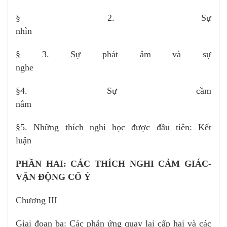
§ 2. Sự
nhì
§ 3. Sự phát âm và sự
nghe
§4. Sự cầm
nắ
§5. Những thích nghi học được đầu tiên: Kết
luận
PHẦN HAI: CÁC THÍCH NGHI CẢM GIÁC-
VẬN ĐỘNG CỐ Ý
Chương III
Giai đoạn ba: Các phản ứng quay lại cấp hai và các