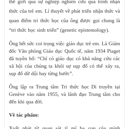
thế giới qua sự nghiệp nghiên cứu quá trình nhận
thức của trẻ em. Lí thuyết về phát triển nhận thức và
quan điểm tri thức học của ông được gọi chung là
“tri thức học sinh triển” (genetic epistemology).
Ông hết sức coi trọng việc giáo dục trẻ em. Là Giám
đốc Văn phòng Giáo dục Quốc tế, năm 1934 Piaget
đã tuyên bố: “Chỉ có giáo dục có khả năng cứu các
xã hội của chúng ta khỏi sự sụp đổ có thể xảy ra,
sụp đổ dữ dội hay từng bước”.
Ông lập ra Trung tâm Tri thức học Di truyền tại
Genève vào năm 1955, và lãnh đạo Trung tâm cho
đến khi qua đời.
Về tác phẩm:
Xuất phát từ quan sát tỉ mỉ ba con của mình