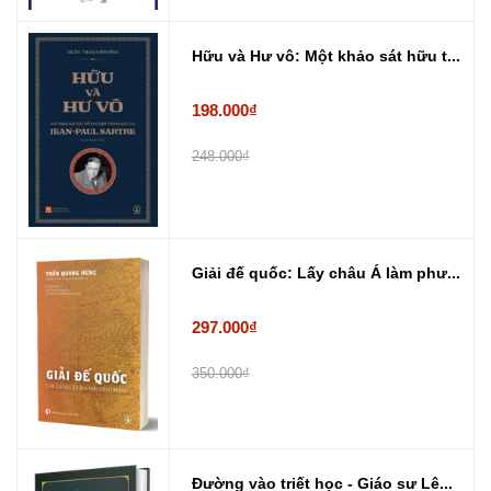
Hữu và Hư vô: Một khảo sát hữu t...
198.000₫
248.000₫
Giải đế quốc: Lấy châu Á làm phư...
297.000₫
350.000₫
Đường vào triết học - Giáo sư Lê...