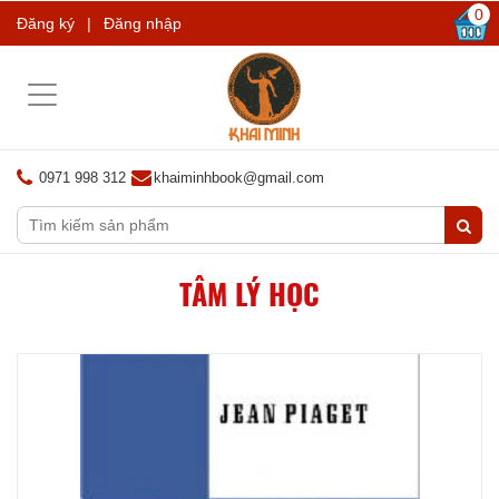
0
Đăng ký
|
Đăng nhập
Toggle
navigation
0971 998 312
khaiminhbook@gmail.com
TÂM LÝ HỌC