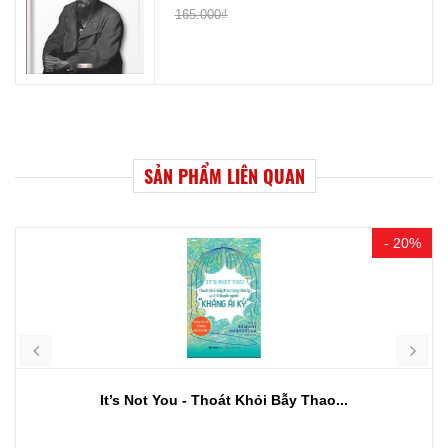
165.000₫
SẢN PHẨM LIÊN QUAN
- 20%
It’s Not You - Thoát Khỏi Bẫy Thao...