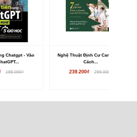
 Vào
Nghệ Thuật Định Cư Canada - 7
Cẩm na
Cách...
239.200₫
23
299.000₫