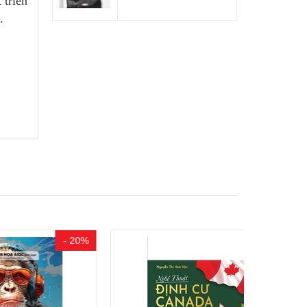
 triển
.
- 20%
- 20%