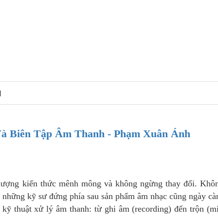
N
Và Biên Tập Âm Thanh - Phạm Xuân Ánh
 lượng kiến thức mênh mông và không ngừng thay đổi. Khôn
và những kỹ sư đứng phía sau sản phẩm âm nhạc cũng ngày cà
 kỹ thuật xử lý âm thanh: từ ghi âm (recording) đến trộn (m