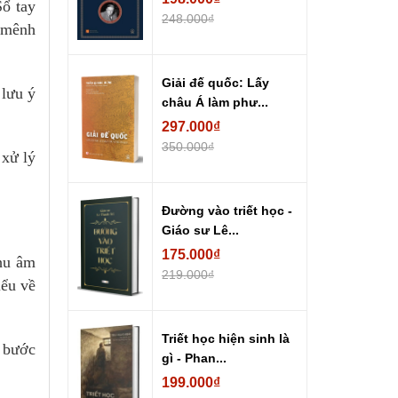
Sổ tay
248.000₫
c mênh
Giải đế quốc: Lấy
 lưu ý
châu Á làm phư...
297.000₫
350.000₫
 xử lý
Đường vào triết học -
Giáo sư Lê...
175.000₫
thu âm
219.000₫
iểu về
Triết học hiện sinh là
g bước
gì - Phan...
199.000₫