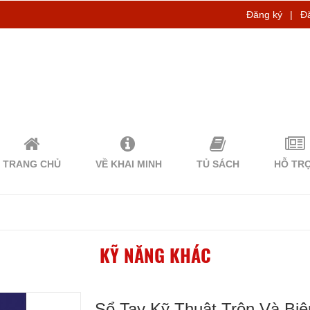
Đăng ký
|
Đ
TRANG CHỦ
VỀ KHAI MINH
TỦ SÁCH
HỖ TR
KỸ NĂNG KHÁC
Sổ Tay Kỹ Thuật Trộn Và Bi