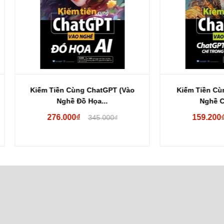
m Tiền Cùng ChatGPT (Vào
Kiếm Tiền Cùng Chatgpt -
Nghề Đồ Họa...
Nghề ChatGPT...
276.000₫
159.200₫
345.000₫
199.000₫