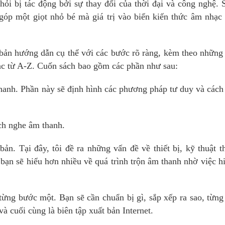
hỏi bị tác động bởi sự thay đổi của thời đại và công nghệ. 
 góp một giọt nhỏ bé mà giá trị vào biển kiến thức âm nhạ
à bản hướng dẫn cụ thể với các bước rõ ràng, kèm theo những
hạc từ A-Z. Cuốn sách bao gồm các phần như sau:
hanh. Phần này sẽ định hình các phương pháp tư duy và cách
ách nghe âm thanh.
ản. Tại đây, tôi đề ra những vấn đề về thiết bị, kỹ thuật 
bạn sẽ hiểu hơn nhiều về quá trình trộn âm thanh nhờ việc h
 từng bước một. Bạn sẽ cần chuẩn bị gì, sắp xếp ra sao, từn
à cuối cùng là biên tập xuất bản Internet.