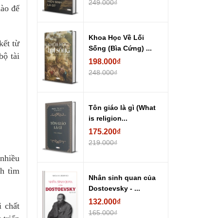
249.000₫
nào để
Khoa Học Về Lối
kết từ
Sống (Bìa Cứng) ...
bộ tài
198.000₫
248.000₫
Tôn giáo là gì (What
is religion...
175.200₫
219.000₫
nhiều
h tìm
Nhân sinh quan của
Dostoevsky - ...
132.000₫
 chất
165.000₫