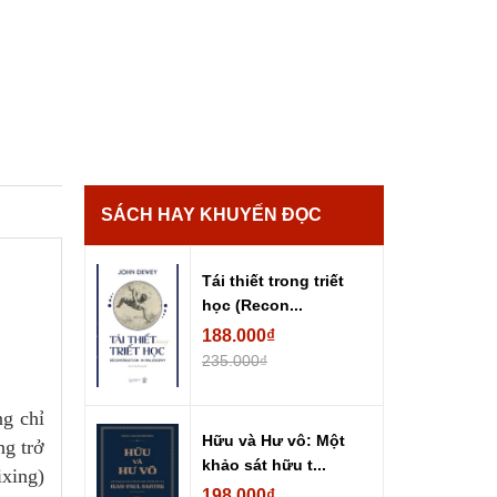
SÁCH HAY KHUYẾN ĐỌC
Tái thiết trong triết
học (Recon...
188.000₫
235.000₫
g chỉ
Hữu và Hư vô: Một
ng trở
khảo sát hữu t...
ixing)
198.000₫