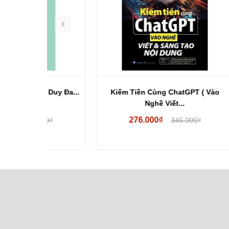
 Duy Đa...
Kiếm Tiền Cùng ChatGPT ( Vào
Kiế
Nghề Viết...
276.000₫
00₫
345.000₫