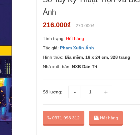
Ánh
216.000₫
270.000₫
Tình trạng:
Hết hàng
Tác giả:
Phạm Xuân Ánh
Hình thức:
Bìa mềm, 16 x 24 cm, 328 trang
Nhà xuất bản:
NXB Dân Trí
Số lượng:
0971 998 312
Hết hàng