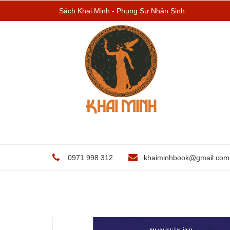
Sách Khai Minh - Phụng Sự Nhân Sinh
0971 998 312
khaiminhbook@gmail.com