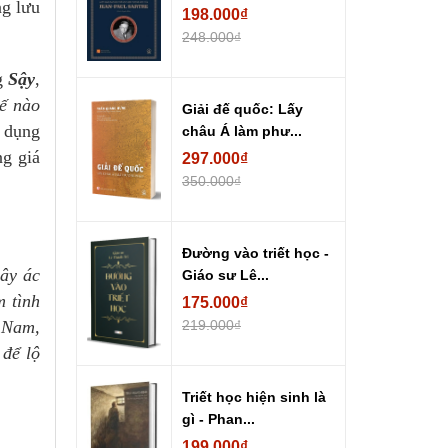
g lưu
198.000₫
248.000₫
ng
Sậy
,
ế nào
Giải đế quốc: Lấy
t dụng
châu Á làm phư...
ng giá
297.000₫
350.000₫
Đường vào triết học -
gây ác
Giáo sư Lê...
m tình
175.000₫
t Nam,
219.000₫
 để lộ
Triết học hiện sinh là
gì - Phan...
199.000₫