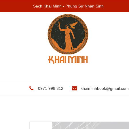
Sách Khai Minh - Phụng Sự Nhân Sinh
0971 998 312
khaiminhbook@gmail.com