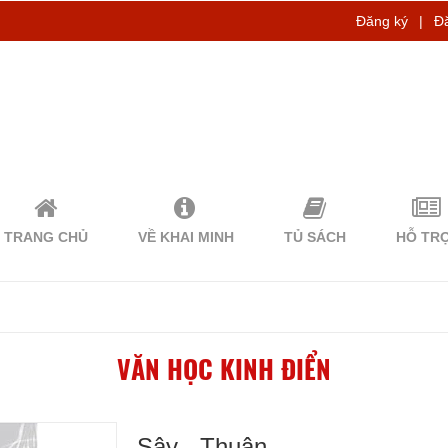
Đăng ký
|
Đ
TRANG CHỦ
VỀ KHAI MINH
TỦ SÁCH
HỖ TR
VĂN HỌC KINH ĐIỂN
Sậy - Thuận