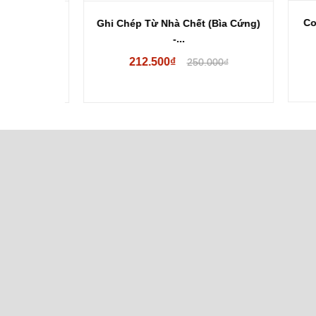
Comb
iad (Hộp 2
Ghi Chép Từ Nhà Chết (Bìa Cứng)
-...
212.500₫
00₫
250.000₫