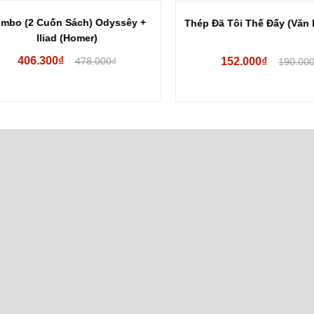
o (2 Cuốn Sách) Odyssêy +
Thép Đã Tôi Thế Đấy (Văn Học
Iliad (Homer)
406.300₫
478.000₫
152.000₫
190.000₫