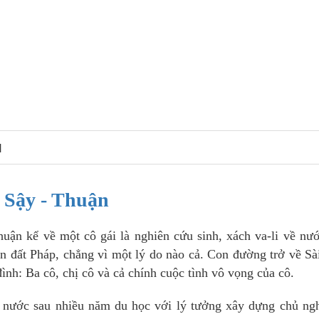
N
Sậy - Thuận
huận kể về một cô gái là nghiên cứu sinh, xách va-li về nư
 đất Pháp, chẳng vì một lý do nào cả. Con đường trở về S
đình: Ba cô, chị cô và cả chính cuộc tình vô vọng của cô.
về nước sau nhiều năm du học với lý tưởng xây dựng chủ ng