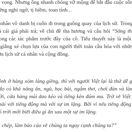
 vọng. Nhưng ông nhanh chóng vỡ mộng để bắt đầu cuộc sốn
g nghi ngờ, tị hiềm, toan tính...
á nhân vô danh bị cuốn đi trong guồng quay của lịch sử. Tro
 cái giá phải trả; về chủ đề tha hương và câu hỏi
“Sống th
ong các tác phẩm trước đây của cô. Tiểu thuyết này là mộ
 giằng xé chọn lựa của con người thời toàn cầu hóa với nhữ
ữa lịch sử cá nhân và cộng đồng.
nh ở hàng xóm láng giềng, thì với người Việt lại là thứ dễ 
Họ có khả năng ăn, ngủ, học bài, ngâm thơ, chơi đàn và là
rời, cửa hàng mài dao kéo và tiếng kèn đám ma. Trở về Việ
phải với tiếng động mà với sự im lặng. Bởi vì nếu tiếng động
ó trời mới biết điều gì ẩn sau một sự im lặng.
hi chép, làm báo cáo về chúng ta ngay cạnh chúng ta?”