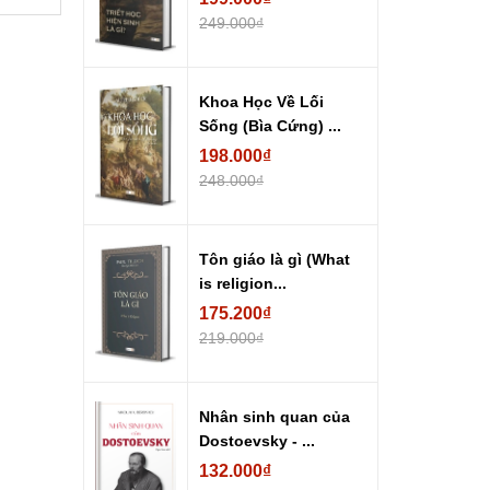
249.000₫
Khoa Học Về Lối
Sống (Bìa Cứng) ...
198.000₫
248.000₫
Tôn giáo là gì (What
is religion...
175.200₫
219.000₫
Nhân sinh quan của
Dostoevsky - ...
132.000₫