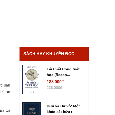
SÁCH HAY KHUYẾN ĐỌC
Tái thiết trong triết
học (Recon...
188.000₫
ớc sau
235.000₫
ài Gòn
Hữu và Hư vô: Một
hĩa xã
khảo sát hữu t...