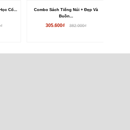
 Cổ...
Combo Sách Tiếng Núi + Đẹp Và
Hai Vạn
Buồn...
305.600₫
17
382.000₫