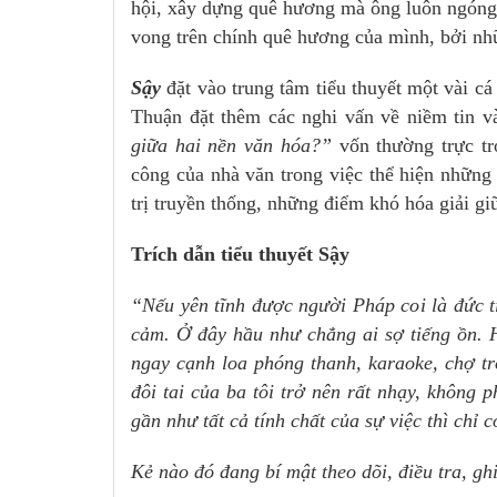
hội, xây dựng quê hương mà ông luôn ngóng
vong trên chính quê hương của mình, bởi nhữn
Sậy
đặt vào trung tâm tiểu thuyết một vài c
Thuận đặt thêm các nghi vấn về niềm tin và
giữa hai nền văn hóa?”
vốn thường trực tr
công của nhà văn trong việc thể hiện những
trị truyền thống, những điểm khó hóa giải gi
Trích dẫn tiểu thuyết Sậy
“Nếu yên tĩnh được người Pháp coi là đức tí
cảm. Ở đây hầu như chẳng ai sợ tiếng ồn. 
ngay cạnh loa phóng thanh, karaoke, chợ t
đôi tai của ba tôi trở nên rất nhạy, không 
gần như tất cả tính chất của sự việc thì chỉ c
Kẻ nào đó đang bí mật theo dõi, điều tra, g