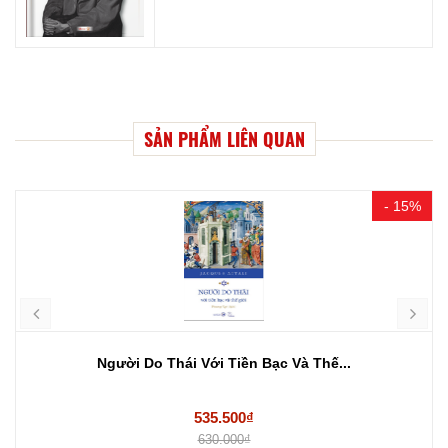
SẢN PHẨM LIÊN QUAN
- 15%
Người Do Thái Với Tiền Bạc Và Thế...
535.500₫
630.000₫