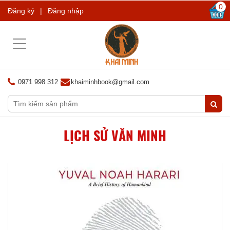
0
Đăng ký
|
Đăng nhập
Toggle
navigation
0971 998 312
khaiminhbook@gmail.com
LỊCH SỬ VĂN MINH