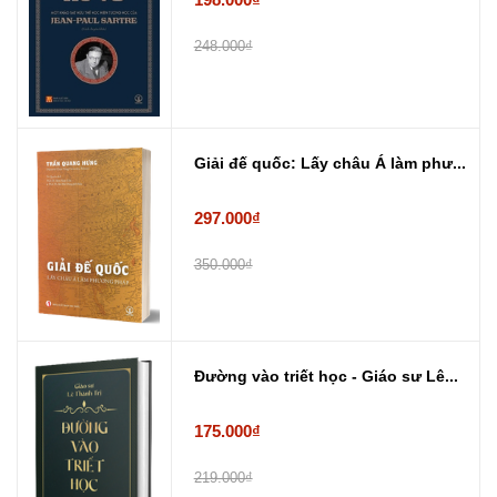
248.000₫
Giải đế quốc: Lấy châu Á làm phư...
297.000₫
350.000₫
Đường vào triết học - Giáo sư Lê...
175.000₫
219.000₫