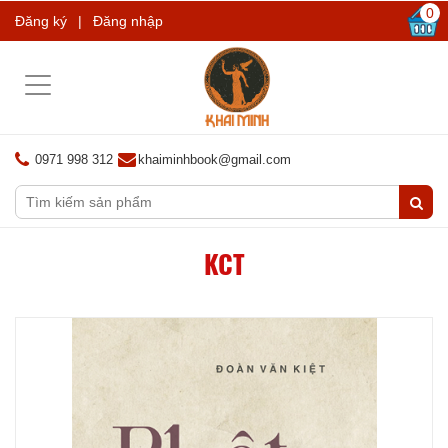
0
Đăng ký
|
Đăng nhập
Toggle
navigation
0971 998 312
khaiminhbook@gmail.com
KCT