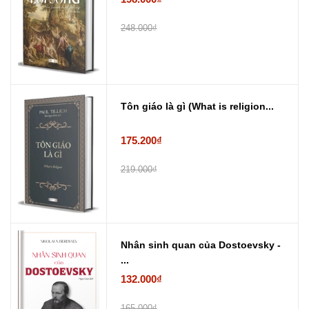
248.000₫
Tôn giáo là gì (What is religion...
175.200₫
219.000₫
Nhân sinh quan của Dostoevsky -
...
132.000₫
165.000₫