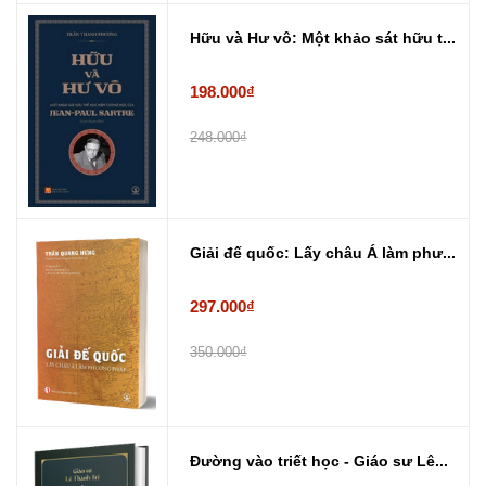
Hữu và Hư vô: Một khảo sát hữu t...
198.000₫
248.000₫
Giải đế quốc: Lấy châu Á làm phư...
297.000₫
350.000₫
Đường vào triết học - Giáo sư Lê...