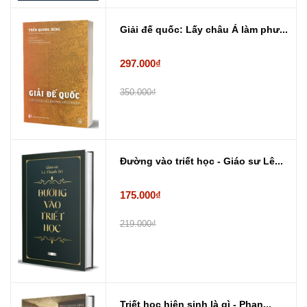
Giải đế quốc: Lấy châu Á làm phư...
297.000₫
350.000₫
Đường vào triết học - Giáo sư Lê...
175.000₫
219.000₫
Triết học hiện sinh là gì - Phan...