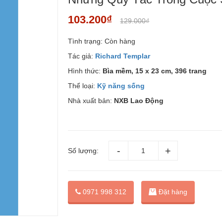
103.200₫
129.000₫
Tình trạng:
Còn hàng
Tác giả:
Richard Templar
Hình thức:
Bìa mềm, 15 x 23 cm, 396 trang
Thể loại:
Kỹ năng sống
Nhà xuất bản:
NXB Lao Động
Số lượng:
Đặt hàng
0971 998 312