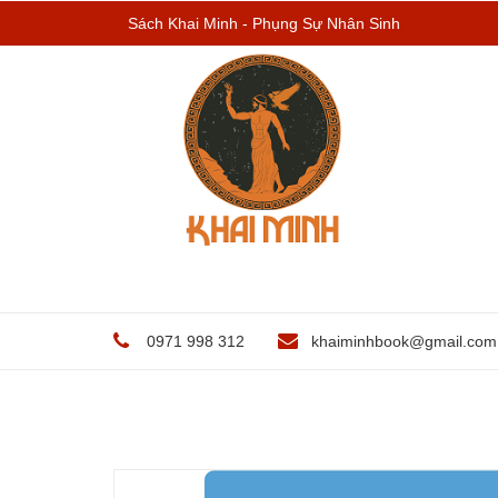
Sách Khai Minh - Phụng Sự Nhân Sinh
0971 998 312
khaiminhbook@gmail.com