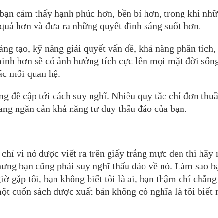
 bạn cảm thấy hạnh phúc hơn, bền bỉ hơn, trong khi nh
 quả hơn và đưa ra những quyết đinh sáng suốt hơn.
sáng tạo, kỹ năng giải quyết vấn đề, khả năng phân tích,
minh hơn sẽ có ảnh hưởng tích cực lên mọi mặt đời sốn
các mối quan hệ.
g đề cập tới cách suy nghĩ. Nhiều quy tắc chỉ đơn thuầ
đang ngăn cản khả năng tư duy thấu đáo của bạn.
 chỉ vì nó được viết ra trên giấy trắng mực đen thì hãy 
, nhưng bạn cũng phải suy nghĩ thấu đáo về nó. Làm sao b
giờ gặp tôi, bạn không biết tôi là ai, bạn thậm chí chẳng
 một cuốn sách được xuất bản không có nghĩa là tôi biết