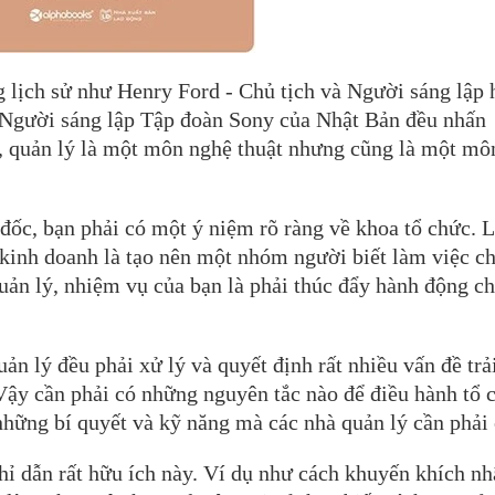
 lịch sử như Henry Ford - Chủ tịch và Người sáng lập 
à Người sáng lập Tập đoàn Sony của Nhật Bản đều nhấn
i, quản lý là một môn nghệ thuật nhưng cũng là một mô
đốc, bạn phải có một ý niệm rõ ràng về khoa tổ chức. 
 kinh doanh là tạo nên một nhóm người biết làm việc c
uản lý, nhiệm vụ của bạn là phải thúc đẩy hành động c
n lý đều phải xử lý và quyết định rất nhiều vấn đề trả
Vậy cần phải có những nguyên tắc nào để điều hành tổ 
những bí quyết và kỹ năng mà các nhà quản lý cần phải
chỉ dẫn rất hữu ích này. Ví dụ như cách khuyến khích n