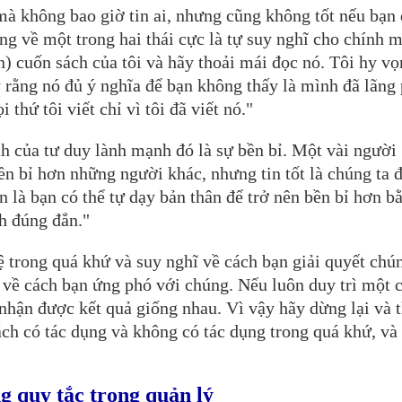
mà không bao giờ tin ai, nhưng cũng không tốt nếu bạn
êng về một trong hai thái cực là tự suy nghĩ cho chính m
 cuốn sách của tôi và hãy thoải mái đọc nó. Tôi hy v
y rằng nó đủ ý nghĩa để bạn không thấy là mình đã lãng 
thứ tôi viết chỉ vì tôi đã viết nó."
ch của tư duy lành mạnh đó là sự bền bỉ. Một vài người
ền bỉ hơn những người khác, nhưng tin tốt là chúng ta 
ơn là bạn có thể tự dạy bản thân để trở nên bền bỉ hơn b
ch đúng đắn."
ệ trong quá khứ và suy nghĩ về cách bạn giải quyết chú
 về cách bạn ứng phó với chúng. Nếu luôn duy trì một 
c nhận được kết quả giống nhau. Vì vậy hãy dừng lại và 
ách có tác dụng và không có tác dụng trong quá khứ, và
g quy tắc trong quản lý