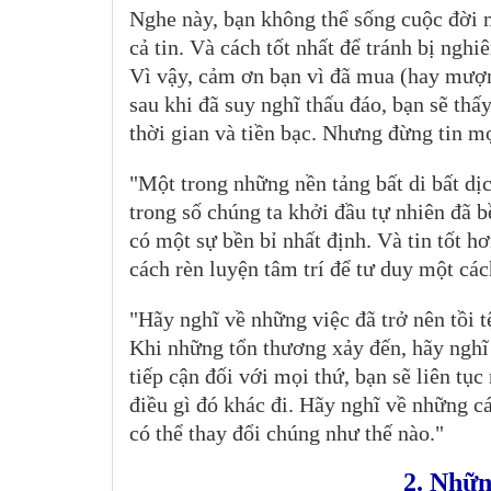
Nghe này, bạn không thể sống cuộc đời 
cả tin. Và cách tốt nhất để tránh bị nghi
Vì vậy, cảm ơn bạn vì đã mua (hay mượn)
sau khi đã suy nghĩ thấu đáo, bạn sẽ thấ
thời gian và tiền bạc. Nhưng đừng tin mọi 
"Một trong những nền tảng bất di bất dị
trong số chúng ta khởi đầu tự nhiên đã b
có một sự bền bỉ nhất định. Và tin tốt h
cách rèn luyện tâm trí để tư duy một cá
"Hãy nghĩ về những việc đã trở nên tồi t
Khi những tổn thương xảy đến, hãy nghĩ
tiếp cận đối với mọi thứ, bạn sẽ liên tụ
điều gì đó khác đi. Hãy nghĩ về những c
có thể thay đổi chúng như thế nào."
2. Nhữn