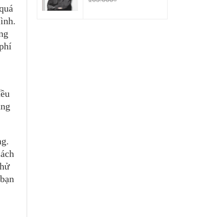
 quá
ình.
ọng
phí
đều
ằng
ng.
cách
thử
 bạn