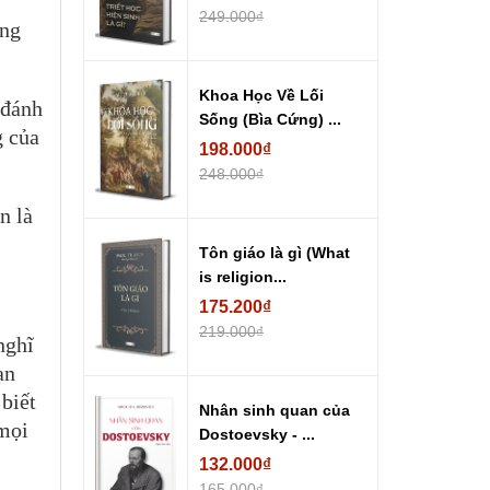
249.000₫
ững
Khoa Học Về Lối
 đánh
Sống (Bìa Cứng) ...
g của
198.000₫
248.000₫
n là
Tôn giáo là gì (What
is religion...
175.200₫
219.000₫
nghĩ
ạn
 biết
Nhân sinh quan của
 mọi
Dostoevsky - ...
132.000₫
165.000₫