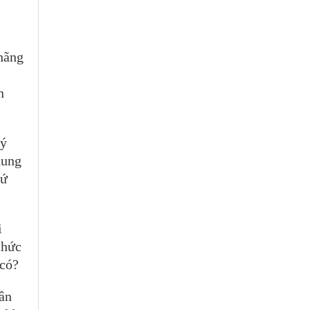
hãng
n
Lý
hung
hứ
i
chức
 có?
hân