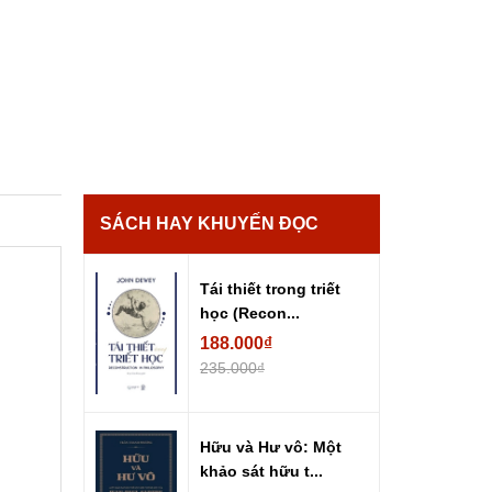
SÁCH HAY KHUYẾN ĐỌC
Tái thiết trong triết
học (Recon...
188.000₫
235.000₫
Hữu và Hư vô: Một
khảo sát hữu t...