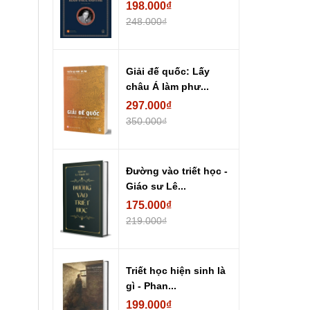
198.000₫
248.000₫
Giải đế quốc: Lấy
châu Á làm phư...
297.000₫
350.000₫
Đường vào triết học -
Giáo sư Lê...
175.000₫
219.000₫
Triết học hiện sinh là
gì - Phan...
199.000₫