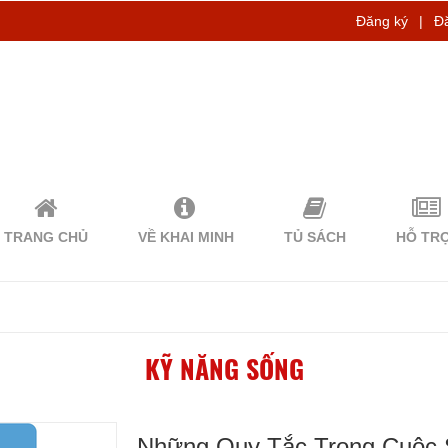
Đăng ký
|
Đ
TRANG CHỦ
VỀ KHAI MINH
TỦ SÁCH
HỖ TR
KỸ NĂNG SỐNG
Những Quy Tắc Trong Cuộc S