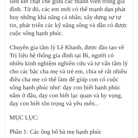
liên kết chặt chẽ giữa các thành viên trong gia
đình. Từ đó, các em mới có thể mạnh dạn phát
huy những khả năng cá nhân, xây dựng sự tự
tin, phát triển các kỹ năng sống và dần có được
cuộc sống hạnh phúc.
Chuyên gia tâm lý Lê Khanh, được đào tạo về
Trị liệu hệ thống gia đình tại Bỉ, người có
nhiều kinh nghiệm nghiên cứu và tư vấn tâm lý
cho các bậc cha mẹ và trẻ em, chia sẻ rất nhiều
điều cha mẹ có thể làm để giúp con có cuộc
sống hạnh phúc như: dạy con biết hạnh phúc
nằm ở đâu, dạy con biết lạc quan và hy vọng,
dạy con biết tôn trọng và yêu mến...
MỤC LỤC:
Phần 1: Các ông bố bà mẹ hạnh phúc