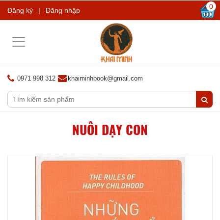
0
Đăng ký
|
Đăng nhập
Toggle
navigation
0971 998 312
khaiminhbook@gmail.com
NUÔI DẠY CON