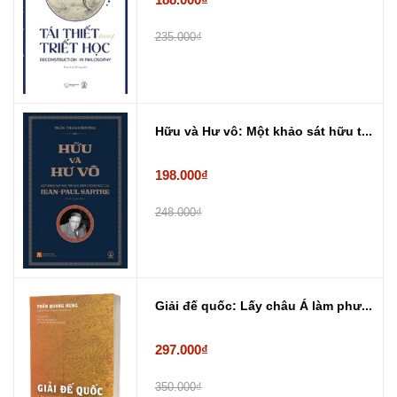
235.000₫
Hữu và Hư vô: Một khảo sát hữu t...
198.000₫
248.000₫
Giải đế quốc: Lấy châu Á làm phư...
297.000₫
350.000₫