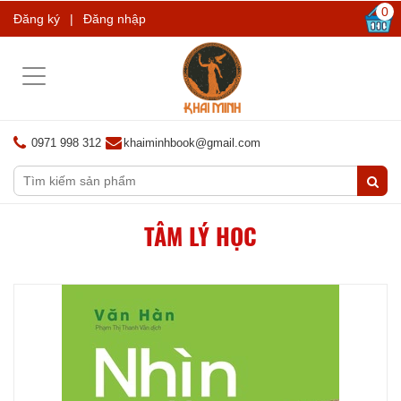
0
Đăng ký
|
Đăng nhập
Toggle
navigation
0971 998 312
khaiminhbook@gmail.com
TÂM LÝ HỌC