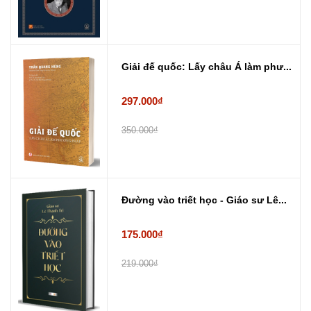
Giải đế quốc: Lấy châu Á làm phư...
297.000₫
350.000₫
Đường vào triết học - Giáo sư Lê...
175.000₫
219.000₫