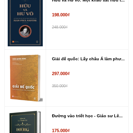
Hữu và Hư vô: Một khảo sát hữu t...
198.000₫
248.000₫
Giải đế quốc: Lấy châu Á làm phư...
297.000₫
350.000₫
Đường vào triết học - Giáo sư Lê...
175.000₫