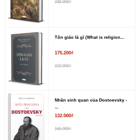
248.000₫
Tôn giáo là gì (What is religion...
175.200₫
219.000₫
Nhân sinh quan của Dostoevsky -
...
132.000₫
165.000₫