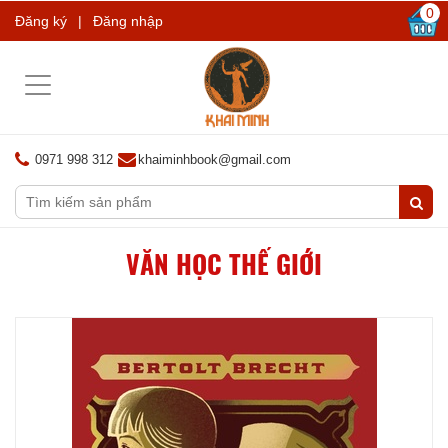
0
Đăng ký
|
Đăng nhập
Toggle
navigation
0971 998 312
khaiminhbook@gmail.com
VĂN HỌC THẾ GIỚI