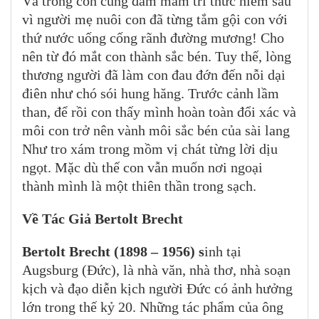
Và trong con cũng đâm mầm tri thức hiểm sâu
vì người mẹ nuôi con đã từng tắm gội con với
thứ nước uống cống rãnh đường mương! Cho
nên từ đó mắt con thành sắc bén. Tuy thế, lòng
thương người đã làm con đau đớn đến nỗi dại
điên như chó sói hung hăng. Trước cảnh lầm
than, để rồi con thấy mình hoàn toàn đổi xác và
môi con trở nên vành môi sắc bén của sài lang
Như tro xám trong mồm vị chát từng lời dịu
ngọt. Mặc dù thế con vẫn muốn nơi ngoại
thành mình là một thiên thần trong sạch.
Về Tác Giả Bertolt Brecht
Bertolt Brecht (1898 – 1956)
s
inh tại
Augsburg (Đức), là nhà văn, nhà thơ, nhà soạn
kịch và đạo diễn kịch người Đức có ảnh hưởng
lớn trong thế kỷ 20. Những tác phẩm của ông