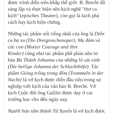
được trình diễn trên khắp thế giới. B. Brecht đã
sáng lập và thực hiện nền kịch nghệ "thơ ca
kịch" (episches Theater), còn gọi là kịch phá
cách hay kịch biện chứng.
Những tác phẩm nổi tiếng nhất của ông là
Diễn
ca ba xu (Die Dreigroschenoper)
,
Mẹ đảm và
các con (Mutter Courage und ihre
Kinder)
cũng như tác phẩm phê phán nền tư
bản
Bà Thánh Johanna của những lò sát sinh
(Die heilige Johanna der Schlachthöfe)
. Tác
phẩm
Gióng trống trong đêm (Trommeln in der
Nacht)
là vở kịch được diễn đầu tiên trong sự
nghiệp viết kịch của văn hào B. Brecht. Vở
kịch Cuộc đời ông Galilei được dạy ở các
trường học cho đến ngày nay.
Người hảo tâm thành Tứ Xuyên
là vở kịch được