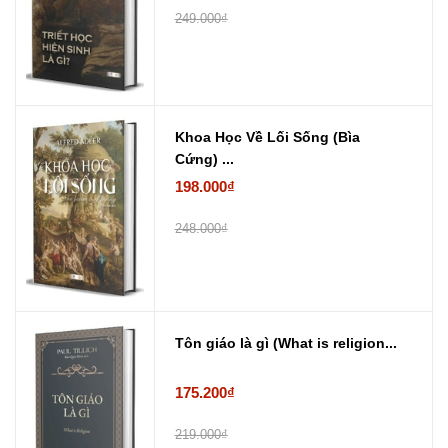
249.000₫
Khoa Học Về Lối Sống (Bìa
Cứng) ...
198.000₫
248.000₫
Tôn giáo là gì (What is religion...
175.200₫
219.000₫