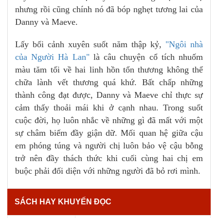
nhưng rồi cũng chính nó đã bóp nghẹt tương lai của
Danny và Maeve.
Lấy bối cảnh xuyên suốt năm thập kỷ,
"Ngôi nhà
của Người Hà Lan"
là câu chuyện cổ tích nhuốm
màu tăm tối về hai linh hồn tổn thương không thể
chữa lành vết thương quá khứ. Bất chấp những
thành công đạt được, Danny và Maeve chỉ thực sự
cảm thấy thoải mái khi ở cạnh nhau. Trong suốt
cuộc đời, họ luôn nhắc về những gì đã mất với một
sự châm biếm đầy giận dữ. Mối quan hệ giữa cậu
em phóng túng và người chị luôn bảo vệ cậu bỗng
trở nên đầy thách thức khi cuối cùng hai chị em
buộc phải đối diện với những người đã bỏ rơi mình.
SÁCH HAY KHUYẾN ĐỌC