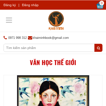
0
Đăng ký
|
Đăng nhập
Toggle
navigation
0971 998 312
khaiminhbook@gmail.com
VĂN HỌC THẾ GIỚI