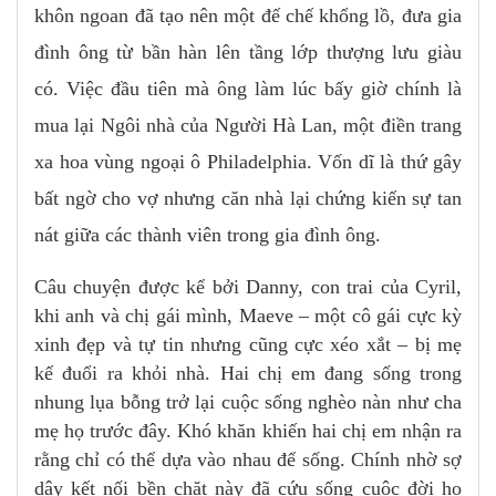
khôn ngoan đã tạo nên một đế chế khổng lồ, đưa gia
đình ông từ bần hàn lên tầng lớp thượng lưu giàu
có. Việc đầu tiên mà ông làm lúc bấy giờ chính là
mua lại Ngôi nhà của Người Hà Lan, một điền trang
xa hoa vùng ngoại ô Philadelphia. Vốn dĩ là thứ gây
bất ngờ cho vợ nhưng căn nhà lại chứng kiến sự tan
nát giữa các thành viên trong gia đình ông.
Câu chuyện được kể bởi Danny, con trai của Cyril,
khi anh và chị gái mình, Maeve – một cô gái cực kỳ
xinh đẹp và tự tin nhưng cũng cực xéo xắt – bị mẹ
kế đuổi ra khỏi nhà. Hai chị em đang sống trong
nhung lụa bỗng trở lại cuộc sống nghèo nàn như cha
mẹ họ trước đây. Khó khăn khiến hai chị em nhận ra
rằng chỉ có thể dựa vào nhau để sống. Chính nhờ sợ
dây kết nối bền chặt này đã cứu sống cuộc đời họ