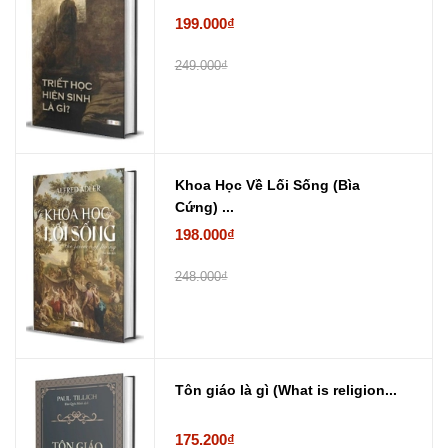
199.000₫
249.000₫
Khoa Học Về Lối Sống (Bìa
Cứng) ...
198.000₫
248.000₫
Tôn giáo là gì (What is religion...
175.200₫