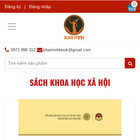
0
Đăng ký
|
Đăng nhập
Toggle
navigation
0971 998 312
khaiminhbook@gmail.com
SÁCH KHOA HỌC XÃ HỘI