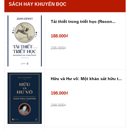
SÁCH HAY KHUYẾN ĐỌC
Tái thiết trong triết học (Recon...
188.000₫
235.000₫
Hữu và Hư vô: Một khảo sát hữu t...
198.000₫
248.000₫