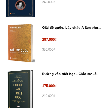
248.000₫
Giải đế quốc: Lấy châu Á làm phư...
297.000₫
350.000₫
Đường vào triết học - Giáo sư Lê...
175.000₫
219.000₫