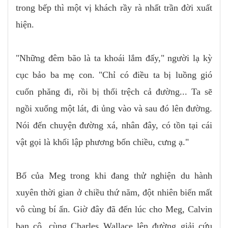
trong bếp thì một vị khách rầy rà nhất trần đời xuất
hiện.
"Những đêm bão là ta khoái lắm đấy," người lạ kỳ
cục bảo ba mẹ con. "Chỉ có điều ta bị luồng gió
cuốn phăng đi, rồi bị thổi trệch cả đường... Ta sẽ
ngồi xuống một lát, đi ủng vào và sau đó lên đường.
Nói đến chuyện đường xá, nhân đây, có tồn tại cái
vật gọi là khối lập phương bốn chiều, cưng ạ."
Bố của Meg trong khi đang thử nghiện du hành
xuyên thời gian ở chiều thứ năm, đột nhiên biến mất
vô cùng bí ẩn. Giờ đây đã đến lúc cho Meg, Calvin
bạn cô, cùng Charles Wallace lên đường giải cứu