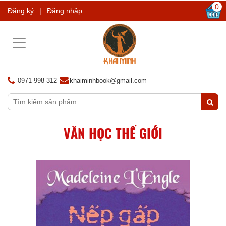
0
Đăng ký
|
Đăng nhập
Toggle
navigation
0971 998 312
khaiminhbook@gmail.com
VĂN HỌC THẾ GIỚI