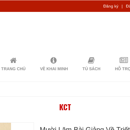
Đăng ký
|
Đ
TRANG CHỦ
VỀ KHAI MINH
TỦ SÁCH
HỖ TR
KCT
Mười Lăm Bài Giảng Về Triế