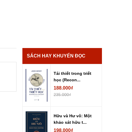
SÁCH HAY KHUYẾN ĐỌC
Tái thiết trong triết
học (Recon...
188.000₫
235.000₫
Hữu và Hư vô: Một
khảo sát hữu t...
198.000₫