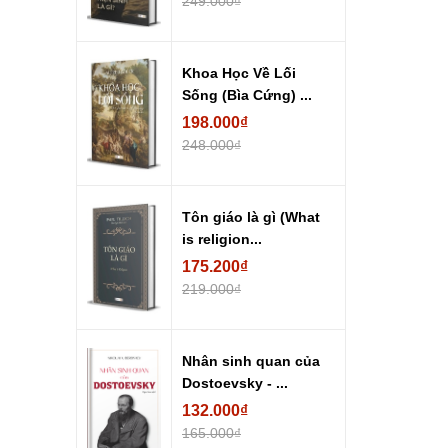
249.000₫
Khoa Học Về Lối
Sống (Bìa Cứng) ...
198.000₫
248.000₫
Tôn giáo là gì (What
is religion...
175.200₫
219.000₫
Nhân sinh quan của
Dostoevsky - ...
132.000₫
165.000₫