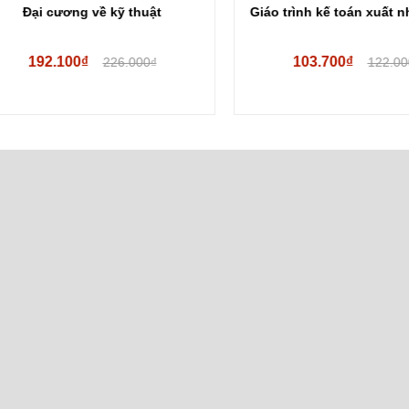
Đại cương về kỹ thuật
Giáo trình kế toán xuất nhậ
192.100₫
103.700₫
226.000₫
122.000₫