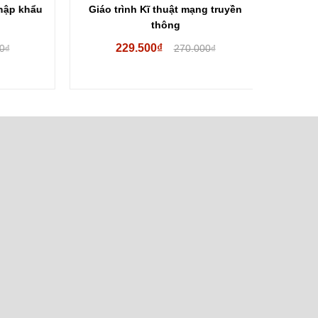
p khẩu
Giáo trình Kĩ thuật mạng truyền
Giáo tr
thông
229.500₫
10
270.000₫