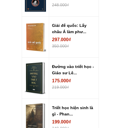
248.000₫
Giải đế quốc: Lấy
châu Á làm phư...
297.000₫
350.000₫
Đường vào triết học -
Giáo sư Lê...
175.000₫
219.000₫
Triết học hiện sinh là
gì - Phan...
199.000₫