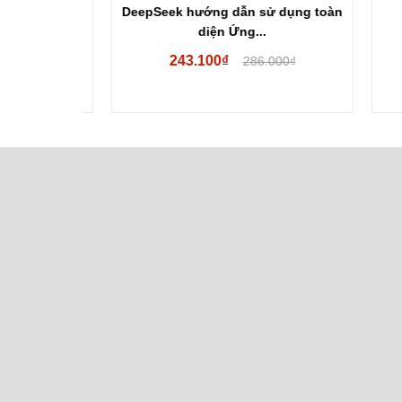
 máy tính
DeepSeek hướng dẫn sử dụng toàn
diện Ứng...
243.100₫
0₫
286.000₫