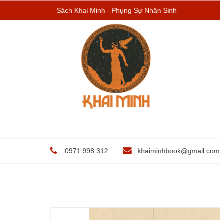
Sách Khai Minh - Phụng Sự Nhân Sinh
0971 998 312
khaiminhbook@gmail.com