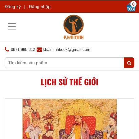
0
Đăng ký
|
Đăng nhập
Toggle
navigation
0971 998 312
khaiminhbook@gmail.com
LỊCH SỬ THẾ GIỚI