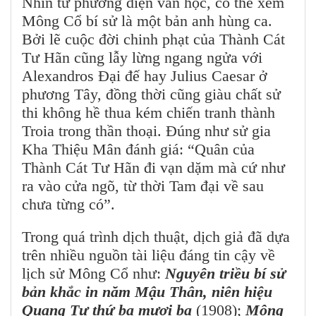
Nhìn từ phương diện văn học, có thể xem
Mông Cổ bí sử là một bản anh hùng ca.
Bởi lẽ cuộc đời chinh phạt của Thành Cát
Tư Hãn cũng lẫy lừng ngang ngửa với
Alexandros Đại đế hay Julius Caesar ở
phương Tây, đồng thời cũng giàu chất sử
thi không hề thua kém chiến tranh thành
Troia trong thần thoại. Đúng như sử gia
Kha Thiệu Mân đánh giá: “Quân của
Thành Cát Tư Hãn đi vạn dặm mà cứ như
ra vào cửa ngõ, từ thời Tam đại về sau
chưa từng có”.
Trong quá trình dịch thuật, dịch giả đã dựa
trên nhiều nguồn tài liệu đáng tin cậy về
lịch sử Mông Cổ như:
Nguyên triều bí sử
bản khắc in năm Mậu Thân, niên hiệu
Quang Tự thứ ba mươi ba
(1908);
Mông