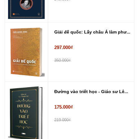
Giải đế quốc: Lấy châu Á làm phư...
297.000₫
350.000₫
Đường vào triết học - Giáo sư Lê...
175.000₫
219.000₫