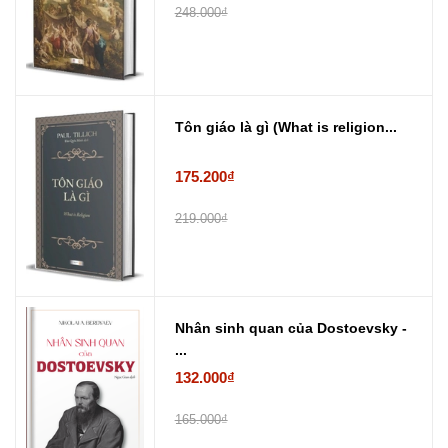
248.000₫
Tôn giáo là gì (What is religion...
175.200₫
219.000₫
Nhân sinh quan của Dostoevsky -
...
132.000₫
165.000₫