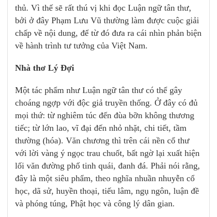
thủ. Vì thế sẽ rất thú vị khi đọc Luận ngữ tân thư,
bởi ở đây Phạm Lưu Vũ thường làm được cuộc giải
chấp về nội dung, để từ đó đưa ra cái nhìn phản biện
về hành trình tư tưởng của Việt Nam.
Nhà thơ Lý Đợi
Một tác phẩm như Luận ngữ tân thư có thể gây
choáng ngợp với độc giả truyền thống. Ở đây có đủ
mọi thứ: từ nghiêm túc đến đùa bỡn không thương
tiếc; từ lớn lao, vĩ đại đến nhỏ nhặt, chi tiết, tầm
thường (hóa). Văn chương thì trên cái nền cổ thư
với lời vàng ý ngọc trau chuốt, bất ngờ lại xuất hiện
lối văn đường phố tinh quái, đanh đá. Phải nói rằng,
đây là một siêu phẩm, theo nghĩa nhuần nhuyễn cổ
học, dã sử, huyền thoại, tiếu lâm, ngụ ngôn, luận đề
và phóng túng, Phật học và công lý dân gian.