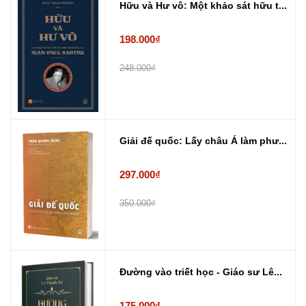
Hữu và Hư vô: Một khảo sát hữu t...
198.000₫
248.000₫
Giải đế quốc: Lấy châu Á làm phư...
297.000₫
350.000₫
Đường vào triết học - Giáo sư Lê...
175.000₫