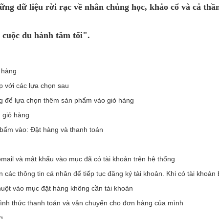
ững dữ liệu rời rạc về nhân chủng học, khảo cổ và cả thầ
 cuộc du hành tăm tối".
 hàng
p với các lựa chọn sau
g để lựa chọn thêm sản phẩm vào giỏ hàng
 giỏ hàng
bấm vào: Đặt hàng và thanh toán
email và mật khẩu vào mục đã có tài khoản trên hệ thống
n các thông tin cá nhân để tiếp tục đăng ký tài khoản. Khi có tài kho
uột vào mục đặt hàng không cần tài khoản
hình thức thanh toán và vận chuyển cho đơn hàng của mình
g