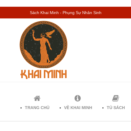
Sách Khai Minh - Phụng Sự Nhân Sinh
TRANG CHỦ
VỀ KHAI MINH
TỦ SÁCH