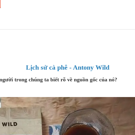
Lịch sử cà phê - Antony Wild
gười trong chúng ta biết rõ về nguồn gốc của nó?