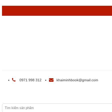
0971 998 312
khaiminhbook@gmail.com