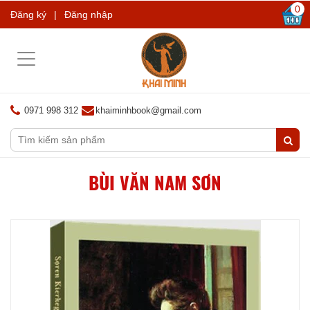
0
Đăng ký
|
Đăng nhập
Toggle
navigation
0971 998 312
khaiminhbook@gmail.com
BÙI VĂN NAM SƠN