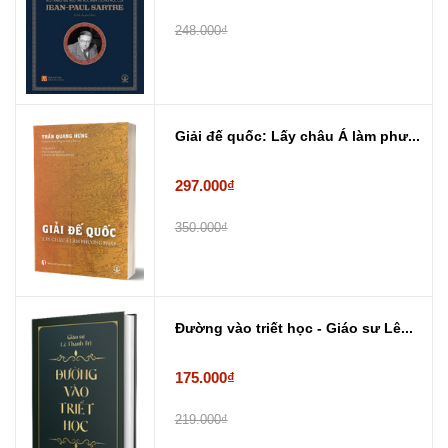
248.000₫
Giải đế quốc: Lấy châu Á làm phư...
297.000₫
350.000₫
Đường vào triết học - Giáo sư Lê...
175.000₫
219.000₫