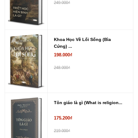
249.000₫
Khoa Học Về Lối Sống (Bìa
Cứng) ...
198.000₫
248.000₫
Tôn giáo là gì (What is religion...
175.200₫
219.000₫