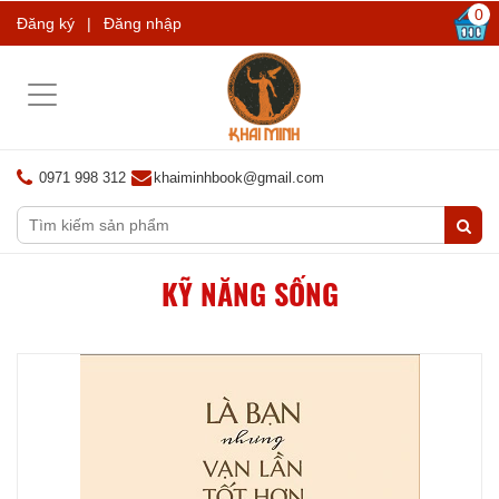
0
Đăng ký
|
Đăng nhập
Toggle
navigation
0971 998 312
khaiminhbook@gmail.com
KỸ NĂNG SỐNG