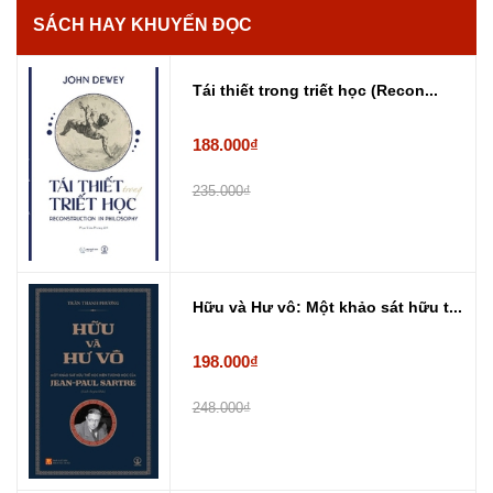
SÁCH HAY KHUYẾN ĐỌC
Tái thiết trong triết học (Recon...
188.000₫
235.000₫
Hữu và Hư vô: Một khảo sát hữu t...
198.000₫
248.000₫