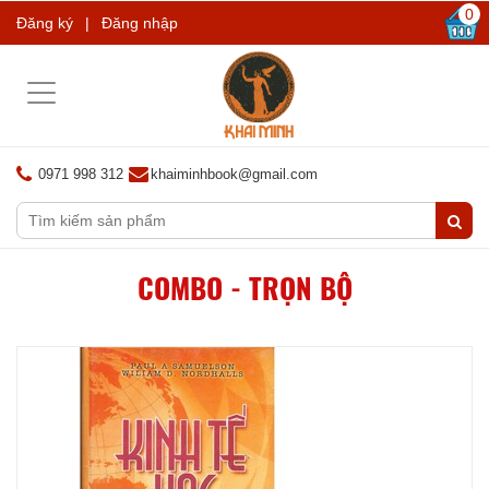
0
Đăng ký
|
Đăng nhập
Toggle
navigation
0971 998 312
khaiminhbook@gmail.com
COMBO - TRỌN BỘ