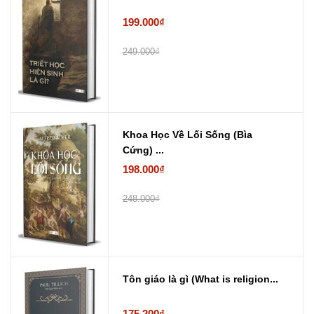
199.000₫
249.000₫
Khoa Học Về Lối Sống (Bìa
Cứng) ...
198.000₫
248.000₫
Tôn giáo là gì (What is religion...
175.200₫