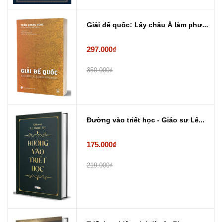
Giải đế quốc: Lấy châu Á làm phư...
297.000₫
350.000₫
Đường vào triết học - Giáo sư Lê...
175.000₫
219.000₫