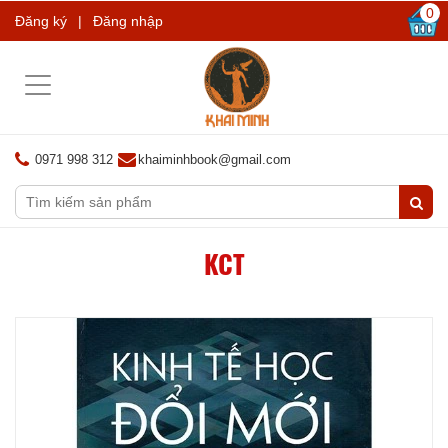
0
Đăng ký
|
Đăng nhập
Toggle
navigation
0971 998 312
khaiminhbook@gmail.com
KCT