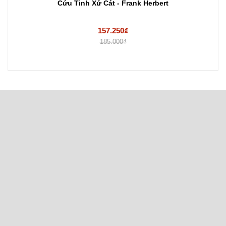
Cứu Tinh Xứ Cát - Frank Herbert
157.250₫
185.000₫