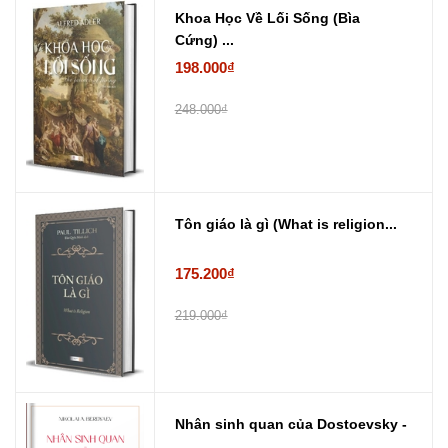
Khoa Học Về Lối Sống (Bìa
Cứng) ...
198.000₫
248.000₫
Tôn giáo là gì (What is religion...
175.200₫
219.000₫
Nhân sinh quan của Dostoevsky -
...