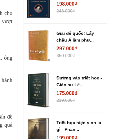
198.000₫
248.000₫
ch cho
à vượt
Giải đế quốc: Lấy
châu Á làm phư...
297.000₫
350.000₫
a, ông
Đường vào triết học -
u hành
Giáo sư Lê...
175.000₫
219.000₫
vấn đề
Triết học hiện sinh là
ng quá
gì - Phan...
199.000₫