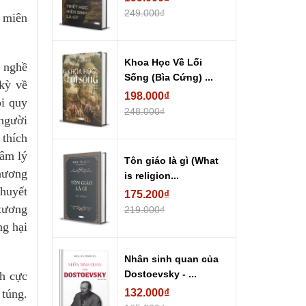
249.000₫
i miên
Khoa Học Về Lối
h nghề
Sống (Bìa Cứng) ...
 kỳ về
198.000₫
ồi quy
248.000₫
 người
 thích
tâm lý
Tôn giáo là gì (What
phương
is religion...
thuyết
175.200₫
 tương
219.000₫
ng hại
Nhân sinh quan của
Dostoevsky - ...
ch cực
 túng.
132.000₫