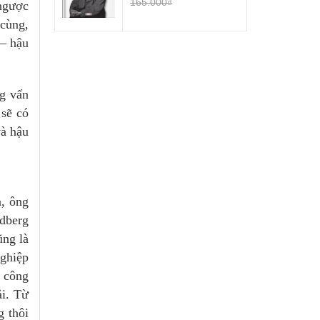
165.000₫
 ngược
 cùng,
 – hậu
ng vấn
 sẽ có
và hậu
a, ông
ldberg
ũng là
nghiệp
g công
ải. Từ
g thôi