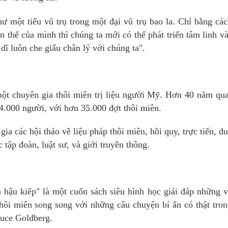
hư một tiểu vũ trụ trong một đại vũ trụ bao la. Chỉ bằng cá
 thể của mình thì chúng ta mới có thể phát triển tâm linh v
dĩ luôn che giấu chân lý với chúng ta".
một chuyên gia thôi miên trị liệu người Mỹ. Hơn 40 năm qu
14.000 người, với hơn 35.000 đợt thôi miên.
ia các hội thảo về liệu pháp thôi miên, hồi quy, trực tiến, d
 tập đoàn, luật sư, và giới truyền thông.
 hậu kiếp" là một cuốn sách siêu hình học giải đáp những 
thôi miên song song với những câu chuyện bí ẩn có thật tro
Bruce Goldberg.