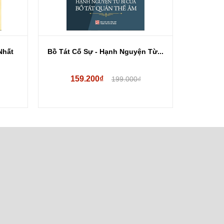
Nhất
Bồ Tát Cố Sự - Hạnh Nguyện Từ...
Bồ Tác
159.200₫
18
199.000₫