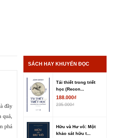
SÁCH HAY KHUYẾN ĐỌC
Tái thiết trong triết
học (Recon...
188.000₫
235.000₫
và đầy
n quả,
ám phá
Hữu và Hư vô: Một
khảo sát hữu t...