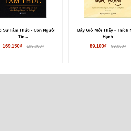
c Sử Tâm Thức - Con Người
Bây Giờ Mới Thấy - Thích 
Tin...
Hạnh
169.150₫
89.100₫
199.000₫
99.000₫