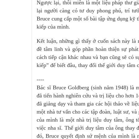
Ngược lại, thôi miên là một liệu pháp thư g
lại người càng có tư duy phong phú, trí t
Bruce cung cấp một số bài tập ứng dụng kỹ t
kiếp của mình.
Kết luận, những gì thấy ở cuốn sách này là 
đề tâm linh và góp phần hoàn thiện sự phát
cách tiếp cận khác nhau và bạn cũng sẽ có s
kiếp” để biết đâu, thay đổi thế giới duy tâm
----
Bác sĩ Bruce Goldberg (sinh năm 1948) là 
đã tiến hành nghiên cứu và trị liệu cho hơn
đã giảng dạy và tham gia các hội thảo về liệu
một nhà tư vấn cho các tập đoàn, luật sư, và
của mình là một nhà trị liệu duy tâm, ông
việc nha sĩ. Thế giới duy tâm của ông thay 
đó, Bruce quyết định sứ mệnh của mình là n