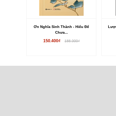
 - Lòng...
Ơn Nghĩa Sinh Thành - Hiểu Để
Lượ
Chưa...
150.400₫
00₫
188.000₫