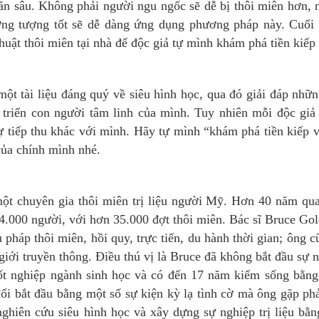
iãn sâu. Không phải người ngu ngốc sẽ dễ bị thôi miên hơn,
ưởng tượng tốt sẽ dễ dàng ứng dụng phương pháp này. Cuối
huật thôi miên tại nhà để độc giả tự mình khám phá tiền kiếp
một tài liệu đáng quý về siêu hình học, qua đó giải đáp nhữ
 triển con người tâm linh của mình. Tuy nhiên mỗi độc giả
ự tiếp thu khác với mình. Hãy tự mình “khám phá tiền kiếp 
 của chính mình nhé.
một chuyên gia thôi miên trị liệu người Mỹ. Hơn 40 năm qu
 14.000 người, với hơn 35.000 đợt thôi miên. Bác sĩ Bruce Go
 pháp thôi miên, hồi quy, trực tiến, du hành thời gian; ông c
 giới truyền thông. Điều thú vị là Bruce đã không bắt đầu sự 
 tốt nghiệp ngành sinh học và có đến 17 năm kiếm sống bằn
đổi bắt đầu bằng một số sự kiện kỳ lạ tình cờ mà ông gặp ph
ghiên cứu siêu hình học và xây dựng sự nghiệp trị liệu bằn