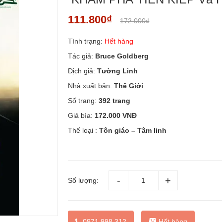
111.800₫
172.000₫
Tình trạng:
Hết hàng
Tác giả:
Bruce Goldberg
Dịch giả:
Tường Linh
Nhà xuất bản:
Thế Giới
Số trang:
392 trang
Giá bìa:
172.000 VNĐ
Thể loại :
Tôn giáo – Tâm linh
Số lượng:
0971 998 312
Hết hàng