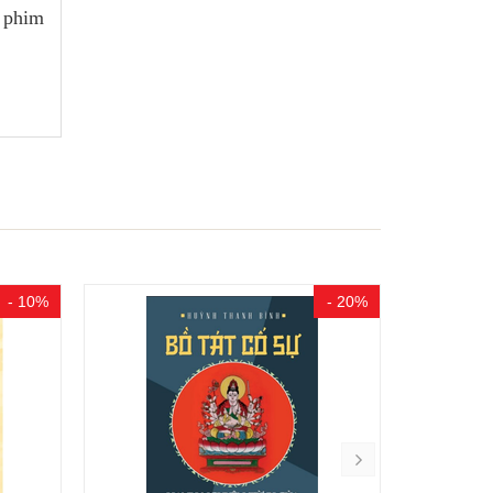
 phim
- 10%
- 20%