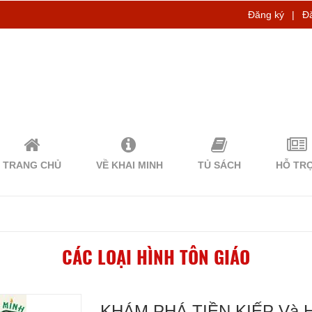
Đăng ký
|
Đ
TRANG CHỦ
VỀ KHAI MINH
TỦ SÁCH
HỖ TR
CÁC LOẠI HÌNH TÔN GIÁO
KHÁM PHÁ TIỀN KIẾP Và HẬ