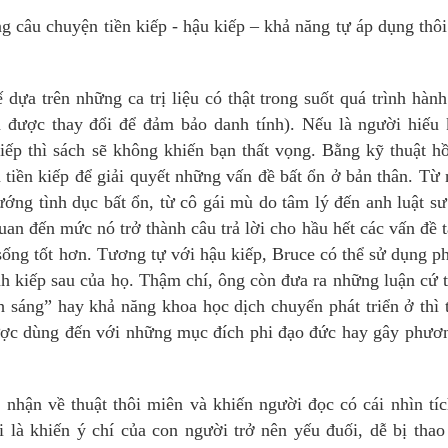
ng câu chuyện tiền kiếp - hậu kiếp – khả năng tự áp dụng thô
 dựa trên những ca trị liệu có thật trong suốt quá trình hàn
đã được thay đổi để đảm bảo danh tính). Nếu là người hiếu
iếp thì sách sẽ không khiến bạn thất vọng. Bằng kỹ thuật h
 tiền kiếp để giải quyết những vấn đề bất ổn ở bản thân. Từ
ng tình dục bất ổn, từ cô gái mù do tâm lý đến anh luật sư
uan đến mức nó trở thành câu trả lời cho hầu hết các vấn đề 
 sống tốt hơn. Tương tự với hậu kiếp, Bruce có thể sử dụng 
h kiếp sau của họ. Thậm chí, ông còn đưa ra những luận cứ 
h sáng” hay khả năng khoa học dịch chuyển phát triển ở thì
ược dùng đến với những mục đích phi đạo đức hay gây phươ
nhận về thuật thôi miên và khiến người đọc có cái nhìn tí
 là khiến ý chí của con người trở nên yếu đuối, dễ bị thao