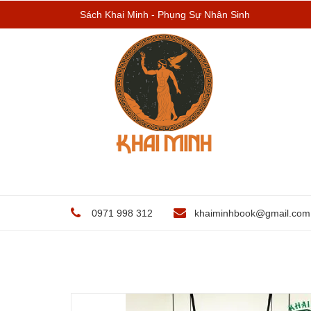
Sách Khai Minh - Phụng Sự Nhân Sinh
0971 998 312
khaiminhbook@gmail.com