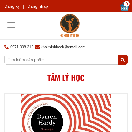
0
Đăng ký
|
Đăng nhập
Toggle
navigation
0971 998 312
khaiminhbook@gmail.com
TÂM LÝ HỌC