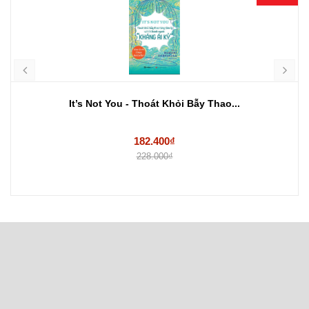
It’s Not You - Thoát Khỏi Bẫy Thao...
182.400₫
228.000₫