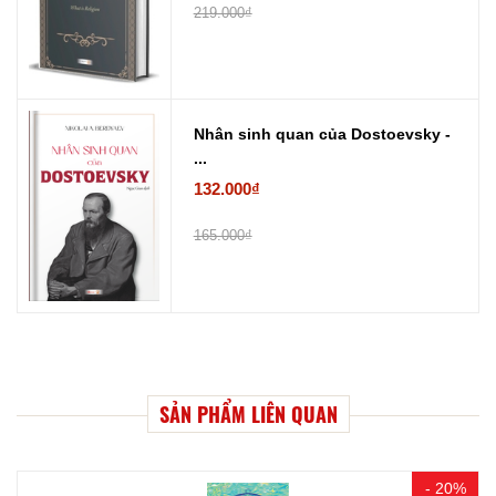
219.000₫
Nhân sinh quan của Dostoevsky -
...
132.000₫
165.000₫
SẢN PHẨM LIÊN QUAN
- 20%