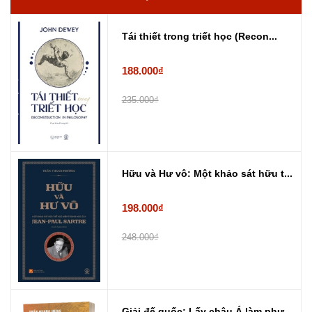
Tái thiết trong triết học (Recon...
188.000₫
235.000₫
Hữu và Hư vô: Một khảo sát hữu t...
198.000₫
248.000₫
Giải đế quốc: Lấy châu Á làm phư...