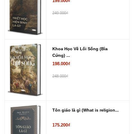
199.000₫
249.000₫
Khoa Học Về Lối Sống (Bìa
Cứng) ...
198.000₫
248.000₫
Tôn giáo là gì (What is religion...
175.200₫