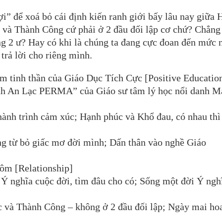
ợi” để xoá bỏ cái định kiến ranh giới bấy lâu nay giữa
và Thành Công cứ phải ở 2 đầu đối lập cơ chứ? Chẳng 
ng 2 ư? Hay có khi là chúng ta đang cực đoan đến mức
trả lời cho riêng mình.
 tinh thần của Giáo Dục Tích Cực [Positive Education
ình An Lạc PERMA” của Giáo sư tâm lý học nổi danh M
ành trình cảm xúc; Hạnh phúc và Khổ đau, có nhau th
g từ bỏ giấc mơ đời mình; Dấn thân vào nghề Giáo
 ôm [Relationship]
 Ý nghĩa cuộc đời, tìm đâu cho có; Sống một đời Ý ngh
và Thành Công – không ở 2 đầu đối lập; Ngày mai hoa