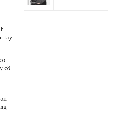
nh
n tay
 có
y cô
non
ảng