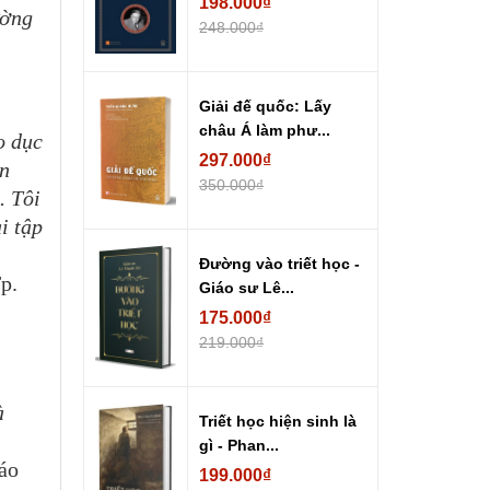
198.000₫
ường
248.000₫
Giải đế quốc: Lấy
châu Á làm phư...
o dục
297.000₫
ễn
350.000₫
. Tôi
i tập
Đường vào triết học -
p.
Giáo sư Lê...
175.000₫
219.000₫
à
Triết học hiện sinh là
gì - Phan...
áo
199.000₫