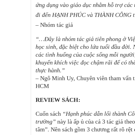
ứng dụng vào giáo dục nhằm hỗ trợ các 
đi đến HẠNH PHÚC và THÀNH CÔNG th
– Nhóm tác giả
“…Đây là nhóm tác giả tiên phong ở Việ
học sinh, đặc biệt cho lứa tuổi đầu đời.
các tình huống của cuộc sống mỗi người, 
khuyến khích việc đọc chậm rãi để có th
thực hành.”
– Ngô Minh Uy, Chuyên viên tham vấn t
HCM
REVIEW SÁCH:
Cuốn sách
“Hạnh phúc dẫn lối thành Cô
trường”
này là ấp ủ của cả 3 tác giả th
tâm”. Nên sách gồm 3 chương rất rõ rệt