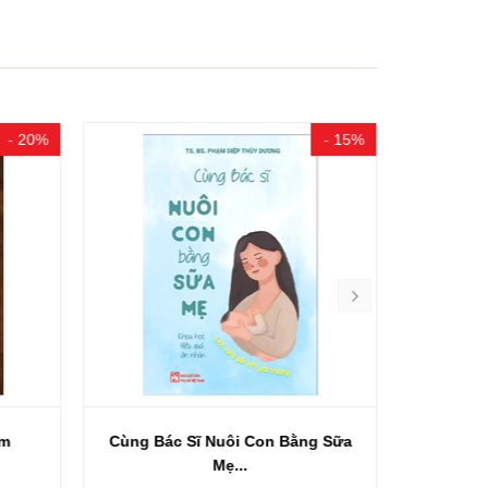
- 20%
- 15%
Ôm
Cùng Bác Sĩ Nuôi Con Bằng Sữa
Em Bé Hạn
Mẹ...