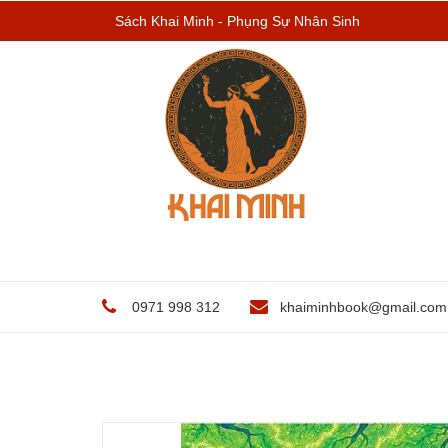
Sách Khai Minh - Phụng Sự Nhân Sinh
0971 998 312
khaiminhbook@gmail.com