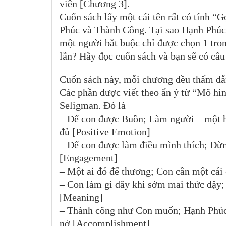
viên [Chương 3].
Cuốn sách lấy một cái tên rất có tính “G
Phúc và Thành Công. Tại sao Hạnh Phúc 
một người bắt buộc chỉ được chọn 1 tro
lẫn? Hãy đọc cuốn sách và bạn sẽ có câu 
Cuốn sách này, mỗi chương đều thấm đẫm
Các phần được viết theo ẩn ý từ “Mô h
Seligman. Đó là
– Để con được Buồn; Làm người – một h
đủ [Positive Emotion]
– Để con được làm điều mình thích; Đừn
[Engagement]
– Một ai đó để thương; Con cần một cái
– Con làm gì đây khi sớm mai thức dậy;
[Meaning]
– Thành công như Con muốn; Hạnh Phúc 
nở [Accomplishment]