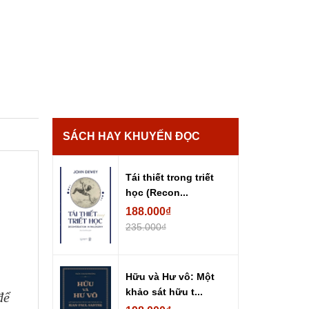
SÁCH HAY KHUYẾN ĐỌC
Tái thiết trong triết
học (Recon...
188.000₫
235.000₫
Hữu và Hư vô: Một
khảo sát hữu t...
để