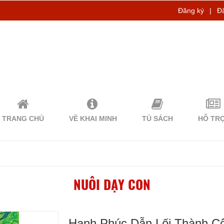
Đăng ký
|
Đ
TRANG CHỦ
VỀ KHAI MINH
TỦ SÁCH
HỖ TR
NUÔI DẠY CON
Hạnh Phúc Dẫn Lối Thành Cô