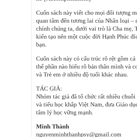
Cuốn sách này viết cho mọi đối tượng mà
quan tâm đến tương lai của Nhân loại – đ
chính chúng ta, dưới vai trò là Cha mẹ, 
kiến tạo nên một cuộc đời Hạnh Phúc đíc
bạn.
Cuốn sách này có cấu trúc rõ rệt gồm cả 
thể phần nào hiểu rõ bản thân mình và c
và Trẻ em ở nhiều độ tuổi khác nhau.
TÁC GIẢ:
Nhóm tác giả đã tổ chức rất nhiều chuỗ
và tiểu học khắp Việt Nam, đưa Giáo dục
tâm lý học vững mạnh.
Minh Thành
nguyenminhthanhpsy@gmail.com