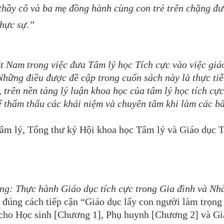
thầy cô và ba mẹ đồng hành cùng con trẻ trên chặng đ
ực sự.”
t Nam trong việc đưa Tâm lý học Tích cực vào việc giá
 Những điều được đề cập trong cuốn sách này là thực ti
trên nền tảng lý luận khoa học của tâm lý học tích cực
ể thẩm thấu các khái niệm và chuyên tâm khi làm các bà
âm lý, Tổng thư ký Hội khoa học Tâm lý và Giáo dục T
ng: Thực hành Giáo dục tích cực trong Gia đình và Nh
eo đúng cách tiếp cận “Giáo dục lấy con người làm trọng
 cho Học sinh [Chương 1], Phụ huynh [Chương 2] và Gi