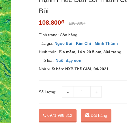
Bùi
108.800₫
136.000₫
Tình trạng:
Còn hàng
Tác giả:
Ngọc Bùi - Kim Chi - Minh Thành
Hình thức:
Bìa mềm, 14 x 20.5 cm, 304 trang
Thể loại:
Nuôi dạy con
Nhà xuất bản:
NXB Thế Giới, 04-2021
Số lượng:
Đặt hàng
0971 998 312