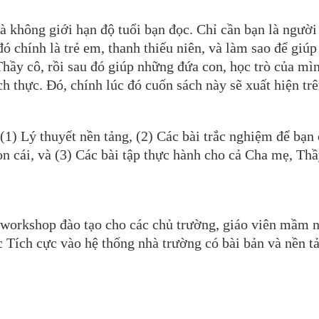
 không giới hạn độ tuổi bạn đọc. Chỉ cần bạn là người
ó chính là trẻ em, thanh thiếu niên, và làm sao để giúp
Thầy cô, rồi sau đó giúp những đứa con, học trò của mì
h thực. Đó, chính lúc đó cuốn sách này sẽ xuất hiện trê
(1) Lý thuyết nền tảng, (2) Các bài trắc nghiệm để bạn
on cái, và (3) Các bài tập thực hành cho cả Cha mẹ, Thầ
i workshop đào tạo cho các chủ trường, giáo viên mầm 
 Tích cực vào hệ thống nhà trường có bài bản và nền t