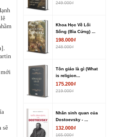
249.000₫
 Hạnh
lẽ
Khoa Học Về Lối
 nhầm
Sống (Bìa Cứng) ...
198.000₫
248.000₫
].
artin
Tôn giáo là gì (What
ì mới
is religion...
175.200₫
219.000₫
ĩa
Nhân sinh quan của
Dostoevsky - ...
 sẽ
132.000₫
165.000₫