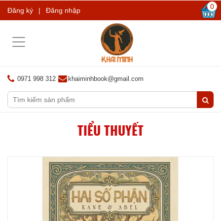
0
Đăng ký
|
Đăng nhập
Toggle
navigation
0971 998 312
khaiminhbook@gmail.com
TIỂU THUYẾT