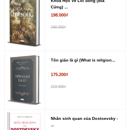
Khoa Học Về Lối Sống (Bìa
Cứng) ...
198.000₫
248.000₫
Tôn giáo là gì (What is religion...
175.200₫
219.000₫
Nhân sinh quan của Dostoevsky -
...