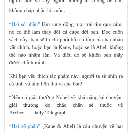
người đọc và suy ngẫm, những ai không dễ dãi,
không chấp nhận lối mòn.
“Hai số phận”
làm rung động mọi trái tim quả cảm,
nó có thể làm thay đổi cả cuộc đời bạn. Đọc cuốn
sách này, bạn sẽ bị chi phối bởi cá tính của hai nhân
vật chính, hoặc bạn là Kane, hoặc sẽ là Abel, không
thể nào nhầm lẫn. Và điều đó sẽ khiến bạn thấy
được chính mình.
Khi bạn yêu thích tác phẩm này, người ta sẽ nhìn ra
cá tính và tâm hồn thú vị của bạn!
“Nếu có giải thưởng Nobel về khả năng kể chuyện,
giải thưởng đó chắc chắn sẽ thuộc về
Archer.” - Daily Telegraph
“Hai số phận”
(Kane & Abel) là câu chuyện về hai