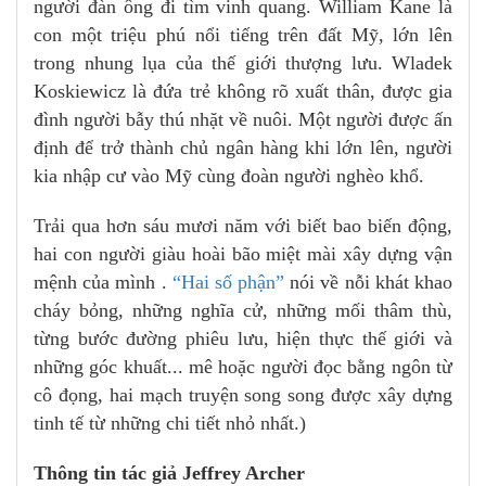
người đàn ông đi tìm vinh quang. William Kane là
con một triệu phú nổi tiếng trên đất Mỹ, lớn lên
trong nhung lụa của thế giới thượng lưu. Wladek
Koskiewicz là đứa trẻ không rõ xuất thân, được gia
đình người bẫy thú nhặt về nuôi. Một người được ấn
định để trở thành chủ ngân hàng khi lớn lên, người
kia nhập cư vào Mỹ cùng đoàn người nghèo khổ.
Trải qua hơn sáu mươi năm với biết bao biến động,
hai con người giàu hoài bão miệt mài xây dựng vận
mệnh của mình .
“Hai số phận”
nói về nỗi khát khao
cháy bỏng, những nghĩa cử, những mối thâm thù,
từng bước đường phiêu lưu, hiện thực thế giới và
những góc khuất... mê hoặc người đọc bằng ngôn từ
cô đọng, hai mạch truyện song song được xây dựng
tinh tế từ những chi tiết nhỏ nhất.)
Thông tin tác giả Jeffrey Archer