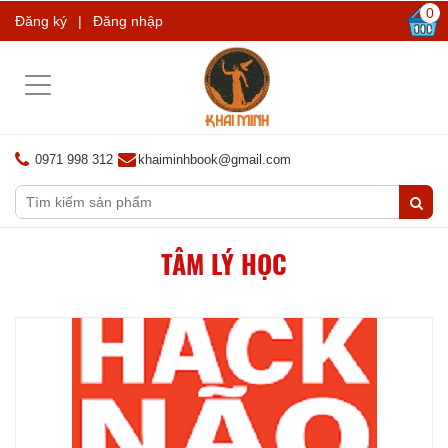
0
Đăng ký
|
Đăng nhập
Toggle
navigation
0971 998 312
khaiminhbook@gmail.com
TÂM LÝ HỌC