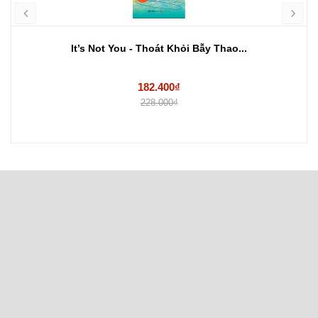
It’s Not You - Thoát Khỏi Bẫy Thao...
182.400₫
228.000₫