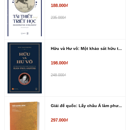
188.000₫
235.000₫
Hữu và Hư vô: Một khảo sát hữu t...
198.000₫
248.000₫
Giải đế quốc: Lấy châu Á làm phư...
297.000₫