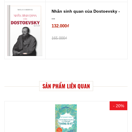
Nhân sinh quan của Dostoevsky -
...
132.000₫
165.000₫
SẢN PHẨM LIÊN QUAN
- 20%