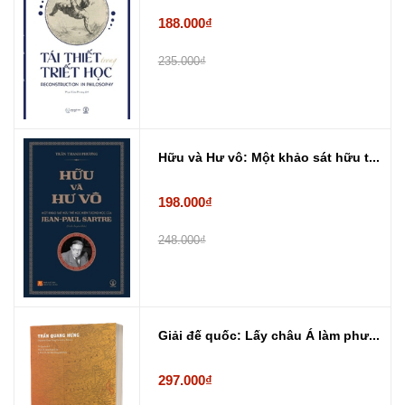
188.000₫
235.000₫
Hữu và Hư vô: Một khảo sát hữu t...
198.000₫
248.000₫
Giải đế quốc: Lấy châu Á làm phư...
297.000₫