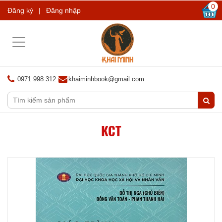
0
Đăng ký
|
Đăng nhập
Toggle
navigation
0971 998 312
khaiminhbook@gmail.com
KCT