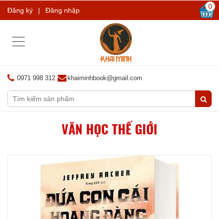
0
Đăng ký
|
Đăng nhập
Toggle
navigation
0971 998 312
khaiminhbook@gmail.com
VĂN HỌC THẾ GIỚI