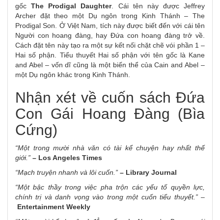
gốc
The Prodigal Daughter
. Cái tên này được Jeffrey
Archer đặt theo một Dụ ngôn trong Kinh Thánh – The
Prodigal Son. Ở Việt Nam, tích này được biết đến với cái tên
Người con hoang đàng, hay Đứa con hoang đàng trở về.
Cách đặt tên này tạo ra một sự kết nối chặt chẽ vói phần 1 –
Hai số phận. Tiểu thuyết Hai số phận với tên gốc là Kane
and Abel – vốn dĩ cũng là một biến thể của Cain and Abel –
một Dụ ngôn khác trong Kinh Thánh.
Nhận xét về cuốn sách Đứa
Con Gái Hoang Đàng (Bìa
Cứng)
“Một trong mười nhà văn có tài kể chuyện hay nhất thế
giới.”
– Los Angeles Times
“Mạch truyện nhanh và lôi cuốn.”
– Library Journal
“Một bậc thầy trong việc pha trộn các yếu tố quyền lực,
chính trị và danh vọng vào trong một cuốn tiểu thuyết.” –
Entertainment Weekly