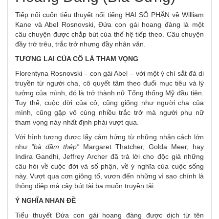
Tiếp nối cuốn tiểu thuyết nổi tiếng HAI SỐ PHẬN về William
Kane và Abel Rosnovski, Đứa con gái hoang đàng là một
câu chuyện được chắp bút của thế hệ tiếp theo. Câu chuyện
đầy trớ trêu, trắc trở nhưng đầy nhân văn.
TƯƠNG LAI CỦA CÔ LÀ THAM VỌNG
Florentyna Rosnovski – con gái Abel – với một ý chí sắt đá di
truyền từ người cha, cô quyết tâm theo đuổi mục tiêu và lý
tưởng của mình, đó là trở thành nữ Tổng thống Mỹ đầu tiên.
Tuy thế, cuộc đời của cô, cũng giống như người cha của
mình, cũng gặp vô cùng nhiều trắc trở mà người phụ nữ
tham vọng này nhất định phải vượt qua.
Với hình tượng được lấy cảm hứng từ những nhân cách lớn
như
“bà đầm thép”
Margaret Thatcher, Golda Meer, hay
Indira Gandhi, Jeffrey Archer đã trả lời cho độc giả những
câu hỏi về cuộc đời và số phận, về ý nghĩa của cuộc sống
này. Vượt qua cơn giông tố, vươn đến những vì sao chính là
thông điệp mà cây bút tài ba muốn truyền tải.
Ý NGHĨA NHAN ĐỀ
Tiểu thuyết Đứa con gái hoang đàng
được dịch từ tên