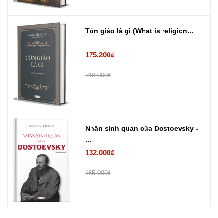
Tôn giáo là gì (What is religion...
175.200₫
219.000₫
Nhân sinh quan của Dostoevsky -
...
132.000₫
165.000₫