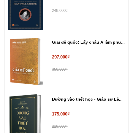
248.000₫
Giải đế quốc: Lấy châu Á làm phư...
297.000₫
350.000₫
Đường vào triết học - Giáo sư Lê...
175.000₫
219.000₫