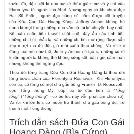
trước đó, đặc biệt là qua sự kế thừa giấc mơ và ý chí của
Florentyna từ người cha Abel. Nhưng ngay cả khi chưa đọc
Hai Số Phận, người đọc cũng sẽ nắm được cốt truyện
của Đứa Con Gái Hoang Đàng. Jeffrey Archer không hổ
danh là một trong những nhà văn có tài kể chuyện hay nhất.
Kết cấu cuốn tiểu thuyết chặt chẽ, đầy ắp các tình tiết,
những chi tiết nhắc lại và những chi tiết mở rộng được sắp
xếp mượt mà để độc giả mải cuốn theo chúng. Và rồi khi
đang mải mê như thế, Jeffrey Archer sẽ tạo ra những cú rẽ
khiến người ta không thể không sửng sốt, bất ngờ, cảm thán
nhưng không thể ngừng đọc.
Theo dõi từng trang Đứa Con Gái Hoang Đàng là theo dõi
từng bước chân của Florentyna Rosnovski. Khi Florentyna
còn bé, cô từng có một chú gấu bông Franklin D. Roosevelt -
cựu Tổng thống Mỹ, bập bẹ từ đầu tiên là
“Tổng
tống”
(
“Tổng thống”
- cô bé lúc này vẫn phát âm chưa rõ).
Và rồi khi lớn lên, cô muốn trở thành chú gấu bông đó, trở
thành một Tổng thống.
Trích dẫn sách Đứa Con Gái
Hoang Đàng (Bìa Cứng)