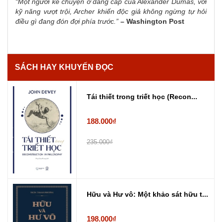
“Một người kể chuyện ở đẳng cấp của Alexander Dumas, với
kỹ năng vượt trội, Archer khiến độc giả không ngừng tự hỏi
điều gì đang đón đợi phía trước.”
– Washington Post
SÁCH HAY KHUYẾN ĐỌC
Tái thiết trong triết học (Recon...
188.000₫
235.000₫
Hữu và Hư vô: Một khảo sát hữu t...
198.000₫