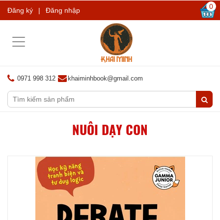
0
Đăng ký
|
Đăng nhập
Toggle
navigation
0971 998 312
khaiminhbook@gmail.com
NUÔI DẠY CON