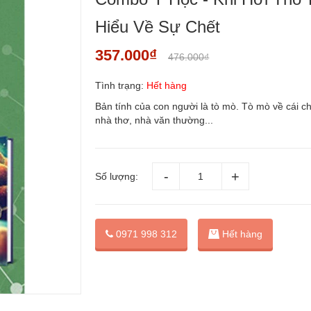
Hiểu Về Sự Chết
357.000₫
476.000₫
Tình trạng:
Hết hàng
Bản tính của con người là tò mò. Tò mò về cái ch
nhà thơ, nhà văn thường...
Số lượng:
0971 998 312
Hết hàng