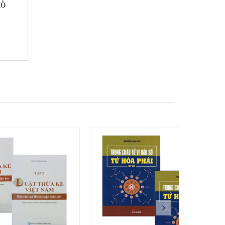
tò
- 15%