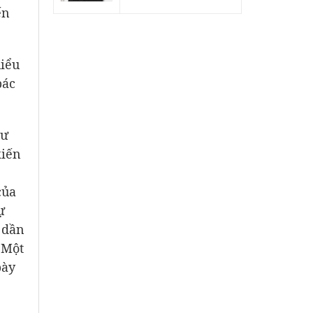
ến
hiểu
bác
sư
kiến
của
ự
i dần
 Một
bày