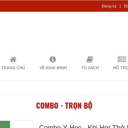
Đăng ký
|
Đ
TRANG CHỦ
VỀ KHAI MINH
TỦ SÁCH
HỖ TR
COMBO - TRỌN BỘ
Combo Y Học - Khi Hơi Thở 