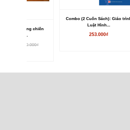
Combo (2 Cuốn Sách): Giáo trình
Comb
Luật Hình...
g chiến
253.000₫
.000₫