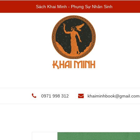
Sách Khai Minh - Phụng Sự Nhân Sinh
0971 998 312
khaiminhbook@gmail.com