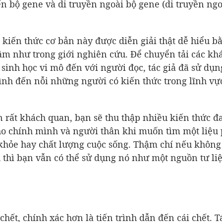
ến bộ gene và di truyền ngoài bộ gene (di truyền ngo
g kiến thức cơ bản này được diễn giải thật dễ hiểu b
m như trong giới nghiên cứu. Để chuyển tải các khá
 sinh học vi mô đến với người đọc, tác giả đã sử dụn
tình đến nỗi những người có kiến thức trong lĩnh vự
n rất khách quan, bạn sẽ thu thập nhiều kiến thức đ
ho chính mình và người thân khi muốn tìm một liệu
c khỏe hay chất lượng cuộc sống. Thậm chí nếu không
h thì bạn vẫn có thể sử dụng nó như một nguồn tư li
chết, chính xác hơn là tiến trình dẫn đến cái chết. T