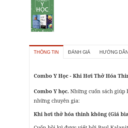
THÔNG TIN
ĐÁNH GIÁ
HƯỚNG DẪ
Combo Y Học - Khi Hơi Thở Hóa Thin
Combo Y học.
Những cuốn sách giúp b
những chuyên gia:
Khi hơi thở hóa thinh không (Giá bì
Cuốn hồi ký được viết bởi Paul Kalani