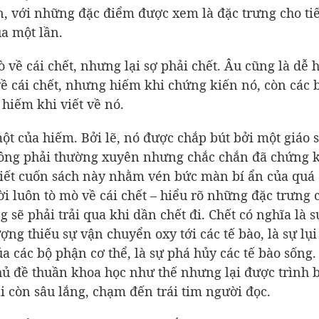
ến, với những đặc điểm được xem là đặc trưng cho ti
ua một lần.
 về cái chết, nhưng lại sợ phải chết. Âu cũng là dễ 
về cái chết, nhưng hiếm khi chứng kiến nó, còn các 
 hiếm khi viết về nó.
ột của hiếm. Bởi lẽ, nó được chắp bút bởi một giáo 
hông phải thường xuyên nhưng chắc chắn đã chứng 
viết cuốn sách này nhằm vén bức màn bí ẩn của quá
ời luôn tò mò về cái chết – hiểu rõ những đặc trưng 
g sẽ phải trải qua khi dần chết đi. Chết có nghĩa là s
ợng thiếu sự vận chuyển oxy tới các tế bào, là sự lụ
a các bộ phận cơ thể, là sự phá hủy các tế bào sống.
chủ đề thuần khoa học như thế nhưng lại được trình 
 còn sâu lắng, chạm đến trái tim người đọc.