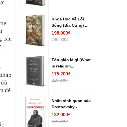
ại
Khoa Học Về Lối
ằng
Sống (Bìa Cứng) ...
i
198.000₫
g các
248.000₫
c,
Tôn giáo là gì (What
a
is religion...
 pháp
175.200₫
219.000₫
 đủ
ệu để
Nhân sinh quan của
Dostoevsky - ...
132.000₫
165.000₫
ác