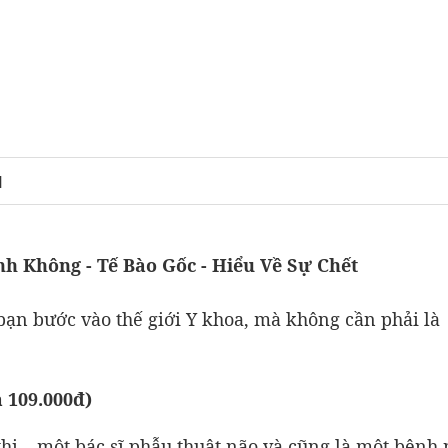
N
h Không - Tế Bào Gốc - Hiểu Về Sự Chết
ạn bước vào thế giới Y khoa, mà không cần phải là
a 109.000đ)
thi – một bác sĩ phẫu thuật não và cũng là một bệnh