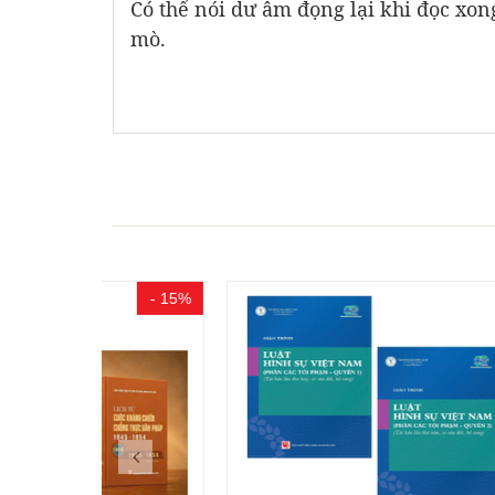
Có thể nói dư âm đọng lại khi đọc xo
mò.
- 15%