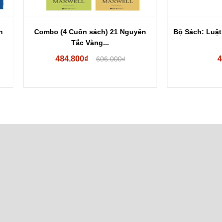
o (4 Cuốn sách) 21 Nguyên
Bộ Sách: Luật Thừa Kế Việt N
Tắc Vàng...
484.800₫
416.000₫
606.000₫