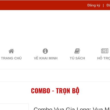
Đăng ký
|
Đ
TRANG CHỦ
VỀ KHAI MINH
TỦ SÁCH
HỖ TR
COMBO - TRỌN BỘ
Combo Vua Gia Long; Vua Mi