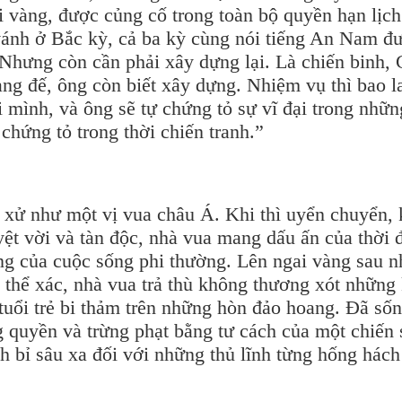
i vàng, được củng cố trong toàn bộ quyền hạn lịch
 vánh ở Bắc kỳ, cả ba kỳ cùng nói tiếng An Nam đu
 Nhưng còn cần phải xây dựng lại. Là chiến binh,
̀ng đế, ông còn biết xây dựng. Nhiệm vụ thì bao l
mình, và ông sẽ tự chứng tỏ sự vĩ đại trong nhữ
g chứng tỏ trong thời chiến tranh.”
ử như một vị vua châu Á. Khi thì uyển chuyển, 
uyệt vời và tàn độc, nhà vua mang dấu ấn của thời đ
ng của cuộc sống phi thường. Lên ngai vàng sau n
thể xác, nhà vua trả thù không thương xót những 
 tuổi trẻ bi thảm trên những hòn đảo hoang. Đã số
g quyền và trừng phạt bằng tư cách của một chiến s
 bỉ sâu xa đối với những thủ lĩnh từng hống hách