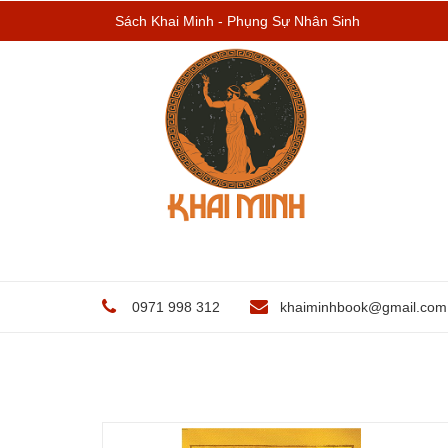
Sách Khai Minh - Phụng Sự Nhân Sinh
0971 998 312
khaiminhbook@gmail.com