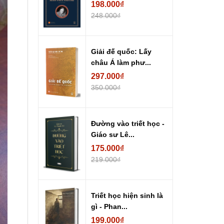
198.000₫
248.000₫
Giải đế quốc: Lấy
châu Á làm phư...
297.000₫
350.000₫
Đường vào triết học -
Giáo sư Lê...
175.000₫
219.000₫
Triết học hiện sinh là
gì - Phan...
199.000₫