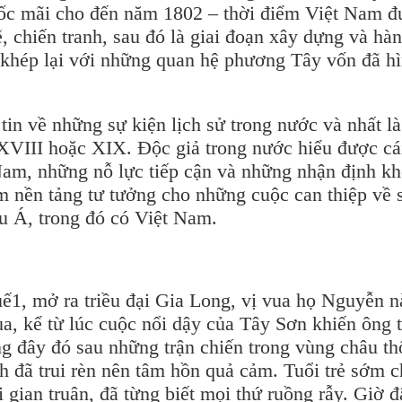
quốc mãi cho đến năm 1802 – thời điểm Việt Nam đu
 chiến tranh, sau đó là giai đoạn xây dựng và hàn
 khép lại với những quan hệ phương Tây vốn đã hi
 về những sự kiện lịch sử trong nước và nhất là
XVIII hoặc XIX. Độc giả trong nước hiểu được cá
t Nam, những nỗ lực tiếp cận và những nhận định k
̀m nền tảng tư tưởng cho những cuộc can thiệp về
̂u Á, trong đó có Việt Nam.
́1, mở ra triều đại Gia Long, vị vua họ Nguyễn n
, kể từ lúc cuộc nổi dậy của Tây Sơn khiến ông t
ng đây đó sau những trận chiến trong vùng châu thô
đã trui rèn nên tâm hồn quả cảm. Tuổi trẻ sớm c
gian truân, đã từng biết mọi thứ ruồng rẫy. Giờ đ