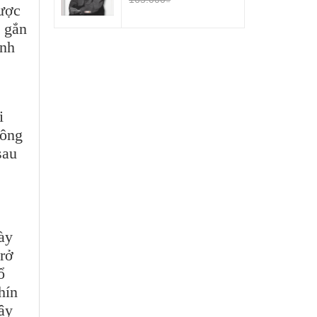
̛ợc
 gắn
̀nh
i
hông
 sau
ày
rở
̉
hín
ây