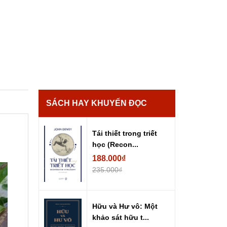
SÁCH HAY KHUYẾN ĐỌC
Tái thiết trong triết
học (Recon...
188.000₫
235.000₫
Hữu và Hư vô: Một
khảo sát hữu t...