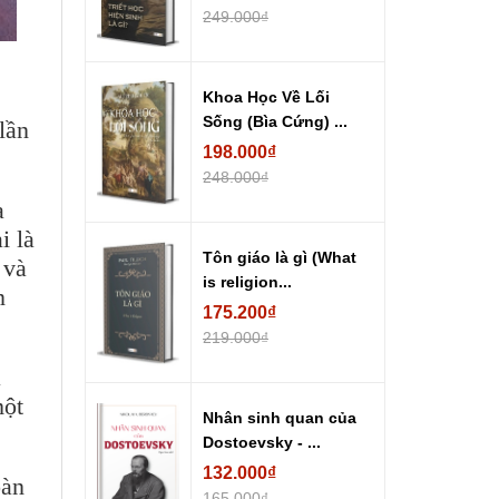
249.000₫
Khoa Học Về Lối
Sống (Bìa Cứng) ...
lần
198.000₫
248.000₫
a
i là
Tôn giáo là gì (What
và
is religion...
n
175.200₫
219.000₫
a
một
Nhân sinh quan của
Dostoevsky - ...
132.000₫
àn
165.000₫