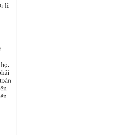
i lẽ
i
họ.
phải
toàn
ên
ến