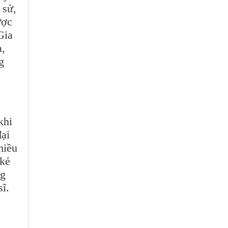
 sử,
̛ợc
 Gia
a,
ng
khi
ại
hiều
kẻ
ng
ĩ.