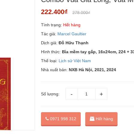
222.400₫
278.000₫
Tình trạng:
Hết hàng
Tác giả:
Marcel Gaultier
Dịch giả:
Đỗ Hữu Thạnh
Hình thức:
Bìa mềm tay gấp, 16x24cm, 224 + 3
Thể loại:
Lịch sử Việt Nam
Nhà xuất bản:
NXB Hà Nội, 2021, 2024
Số lượng:
0971 998 312
Hết hàng