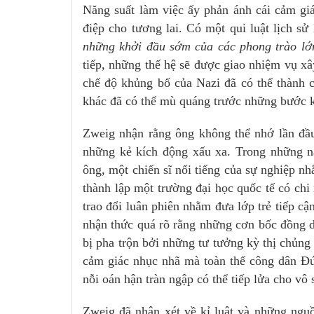
Năng suất làm việc ấy phản ánh cái cảm g
điệp cho tương lai. Có một qui luật lịch sử 
những khởi đầu sớm của các phong trào lớn
tiếp, những thế hệ sẽ được giao nhiệm vụ xây 
chế độ khủng bố của Nazi đã có thể thàn
khác đã có thể mù quáng trước những bước k
Zweig nhận rằng ông không thể nhớ lần đầu t
những kẻ kích động xấu xa. Trong những n
ông, một chiến sĩ nổi tiếng của sự nghiệp 
thành lập một trường đại học quốc tế có chi
trao đổi luân phiên nhằm đưa lớp trẻ tiếp cận
nhận thức quá rõ rằng những cơn bốc đồng d
bị pha trộn bởi những tư tưởng kỳ thị chủn
cảm giác nhục nhã mà toàn thể công dân Đứ
nỗi oán hận tràn ngập có thể tiếp lửa cho vô 
Zweig đã nhận xét về kỉ luật và những nguô