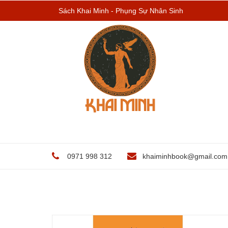
Sách Khai Minh - Phụng Sự Nhân Sinh
0971 998 312
khaiminhbook@gmail.com