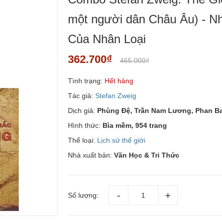
một người dân Châu Âu) - 
Của Nhân Loại
362.700₫
465.000₫
Tình trạng:
Hết hàng
Tác giả:
Stefan Zweig
Dịch giả:
Phùng Đệ, Trần Nam Lương, Phan B
Hình thức:
Bìa mềm, 954 trang
Thể loại:
Lịch sử thế giới
Nhà xuất bản:
Văn Học & Tri Thức
Số lượng: