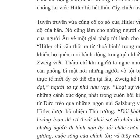
chống lại việc Hitler hò hét thúc đẩy chiến t
Tuyên truyền vừa củng cố cơ sở của Hitler vư
độ của hắn. Nó cũng làm cho những người đ
của người Âu về một giải pháp tốt lành cho
“Hitler chỉ cần thốt ra từ ‘hoà bình’ trong m
khiến họ quên mọi hành động trong qúa khứ 
Zweig viết. Thậm chí khi người ta nghe những
căn phòng bí mật nơi những người vô tội bi
thực tế mới ấy có thể tồn tại lâu, Zweig kể l
dại,” người ta tự nhủ như vậy. “Loại sự vi
những cảnh xúc động nhất trong cuốn hồi ki
từ Đức trèo qua những ngọn núi Salzburg va
Hitler được bổ nhiệm Thủ tướng.
“Đói khát,
hoảng loạn để cố thoát khỏi sự vô nhân đ
những người đi lánh nạn ấy, tôi chắc chă
gương, cuộc sống của chính tôi; và thấy rằng