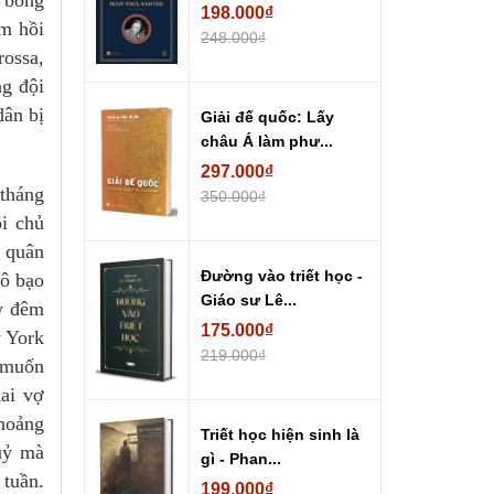
 bóng
198.000₫
m hồi
248.000₫
rossa,
g đội
dân bị
Giải đế quốc: Lấy
châu Á làm phư...
297.000₫
 tháng
350.000₫
i chủ
ân quân
Đường vào triết học -
hô bạo
Giáo sư Lê...
ay đêm
175.000₫
w York
219.000₫
 muốn
ai vợ
hoảng
Triết học hiện sinh là
ỷ mà
gì - Phan...
tuần.
199.000₫