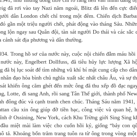
941, như những dòng titre chỉ rõ rằng nền văn minh đang bị
ig đã rơi vào tay Nazi năm ngoái, Blitz đã lên đến cực điể
ười dân London chết chỉ trong một đêm. Chiến dịch Barba
 gần một triệu người chết, phát động vào tháng Sảu. Nhữn
ng lộn ngay sau Quân đội, tàn sát người Do thái và các sắc 
̉a cảnh sát địa phương và dân thường.
1934. Trong hồ sơ của nước này, cuộc nội chiến đẫm máu hồi
nước này, Engelbert Dollfuss, đã tiêu hủy lực lượng Xã hộ
 đã bị lục soát để tìm những vũ khí bí mật cung cấp cho d
 nhân đạo hòa bình chủ nghĩa xuất sắc nhất châu Âu, và sự t
nh sát khiến ông căm ghét đến mức ông đã thu xếp đồ đạc ng
 ông, Lotte, đi sang Anh, rồi sang Tân Thế giới, thành phố Ne
cảnh đông đúc và cạnh tranh chen chúc. Tháng Sáu năm 1941,
an cầu xin ông giúp đỡ tiền bạc, công việc và quan hệ, h
 xĩnh ở Ossining, New York, cách Khu Trừng giới Sing Sing k
̀u miệt mài làm việc cho cuốn hồi ký, giống “bảy con qủ
ô tả. Khoảng bốn trăm trang tuôn ra từ ông trong vòng một 