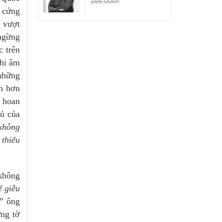
165.000₫
 cứng
 vượt
ngừng
c trên
khi âm
những
́n hơn
ig hoan
ủ của
 không
thiếu
 không
́ giễu
,”
ông
ng tờ