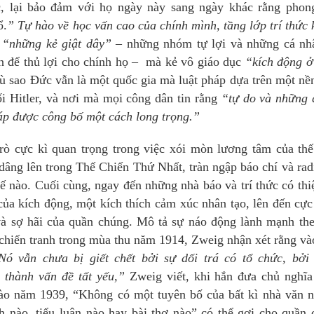
c, lại bảo đảm với họ ngày này sang ngày khác rằng phong
̉.
” Tự hào về học vấn cao của chính mình, tầng lớp trí thứ
ó “những kẻ giật dây”
– những nhóm tự lợi và những cá nh
ãn để thủ lợi cho chính họ – mà kẻ vô giáo dục
“kích động ơ
ù sao Đức vẫn là một quốc gia mà luật pháp dựa trên một nề
ối Hitler, và nơi mà mọi công dân tin rằng
“tự do và những 
háp được công bố một cách long trọng.”
̀ cực kì quan trọng trong việc xói mòn lương tâm của thế 
âng lên trong Thế Chiến Thứ Nhất, tràn ngập báo chí và rad
 nào. Cuối cùng, ngay đến những nhà báo và trí thức có thiê
của kích động, một kích thích cảm xúc nhân tạo, lên đến cự
à sợ hãi của quần chúng. Mô tả sự náo động lành mạnh th
ng chiến tranh trong mùa thu năm 1914, Zweig nhận xét rằng và
ó vẫn chưa bị giết chết bởi sự dối trá có tổ chức, bởi
 thành vấn đề tất yếu,”
Zweig viết, khi hắn đưa chủ nghĩa
ào năm 1939, “Không có một tuyên bố của bất kì nhà văn na
h nào, tiểu luận nào hay bài thơ nào” có thể gợi cho quần