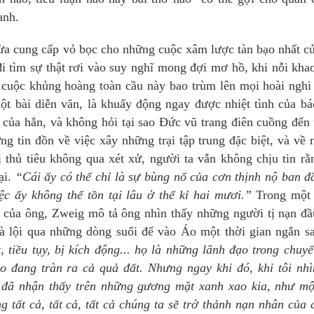
ranh.
̀a cung cấp vỏ bọc cho những cuộc xâm lược tàn bạo nhất cu
i tìm sự thật rơi vào suy nghĩ mong đợi mơ hồ, khi nỗi khao
 cuộc khủng hoàng toàn cầu này bao trùm lên mọi hoài nghi c
ột bài diễn văn, là khuấy động ngay được nhiệt tình của bá
của hắn, và không hỏi tại sao Đức vũ trang điên cuồng đến 
 tin đồn về việc xây những trại tập trung đặc biệt, và về
̣ thủ tiêu không qua xét xử, người ta vẫn không chịu tin rằn
ại.
“Cái ấy có thể chỉ là sự bùng nổ của cơn thịnh nộ ban đâ
ệc ấy không thể tồn tại lâu ở thế kỉ hai mươi.”
Trong một
́ của ông, Zweig mô tả ông nhìn thấy những người tị nạn đầ
̀ lội qua những dòng suối để vào Áo một thời gian ngắn s
 tiều tụy, bị kích động... họ là những lãnh đạo trong chuy
ạo đang tràn ra cả quả đất. Nhưng ngay khi đó, khi tôi nhì
́n đã nhận thấy trên những gương mặt xanh xao kia, như mộ
 tất cả, tất cả, tất cả chúng ta sẽ trở thảnh nạn nhân của