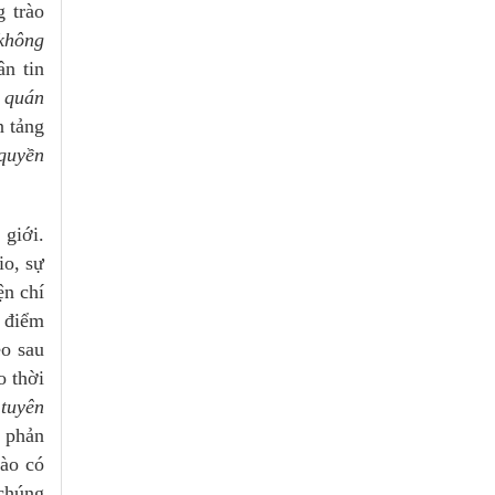
 trào
c không
ân tin
̉ quán
n tảng
quyền
giới.
io, sự
̣n chí
c điểm
eo sau
o thời
 tuyên
 phản
̀o có
 chúng