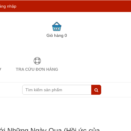
ăng nhập
Giỏ hàng
0
Ợ
TRA CỨU ĐƠN HÀNG
ới Những Ngày Qua (Hồi ức của