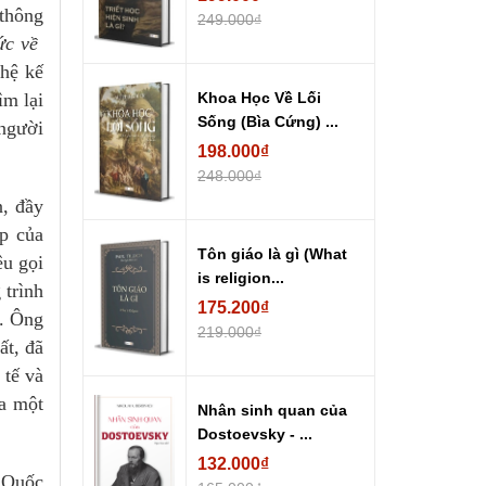
 thông
249.000₫
́c về
hệ kế
̀m lại
Khoa Học Về Lối
Sống (Bìa Cứng) ...
người
198.000₫
248.000₫
, đầy
p của
Tôn giáo là gì (What
êu gọi
is religion...
 trình
175.200₫
́c. Ông
219.000₫
́t, đã
tế và
a một
Nhân sinh quan của
Dostoevsky - ...
132.000₫
i Quốc