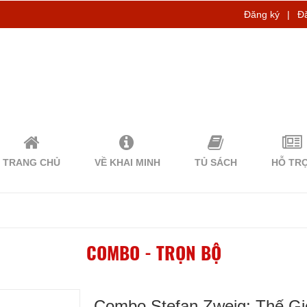
Đăng ký
|
Đ
TRANG CHỦ
VỀ KHAI MINH
TỦ SÁCH
HỖ TR
COMBO - TRỌN BỘ
Combo Stefan Zweig: Thế Gi