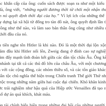
iác khẩn cấp của ông: cuốn sách được soạn ra như một kiểu
là, ông viết,
“những người đương thời từ chối một nhận thư
 nó quyết định thời đại của họ.”
Vì lợi ích của những thế 
dựng lại xã hội từ đống tro tàn đô nát, ông quyết định lần ti
h công như thế nào, và làm sao bản thân ông cũng như nhiều 
hởi đầu của nó.
iên nghe tên Hitler là khi nào. Đó là một thời đại lộn xộn
ăm đầu khi Hitler nổi lên, Zweig đang ở đỉnh cao sự nghiệ
nhằm đẩy mạnh tình đoàn kết giữa các dân tộc châu Âu. Ông k
 nhánh tại tất cả các thủ đô lớn của châu Âu, với một chương
 với các cộng đồng, các nhóm thiều số, và các tôn giáo kha
ân tộc chủ nghĩa thể hiện trong Chiến tranh Thế giới Thứ nhâ
g tộc trong những năm giữa hai cuộc đại chiến. Khó khăn kinh 
c trải nghiệm như hậu quả của Hiệp ước Versailles đã tạo r
số dự án quá khích, khát máu.
̀n tài chính biểu hiện trong những đại hội của những ngườ