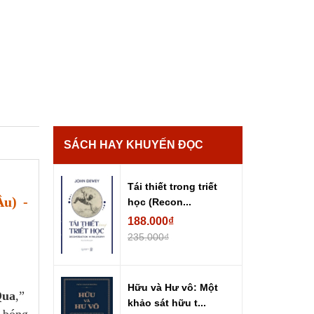
SÁCH HAY KHUYẾN ĐỌC
Tái thiết trong triết
u) -
học (Recon...
188.000₫
235.000₫
Hữu và Hư vô: Một
Qua
,”
khảo sát hữu t...