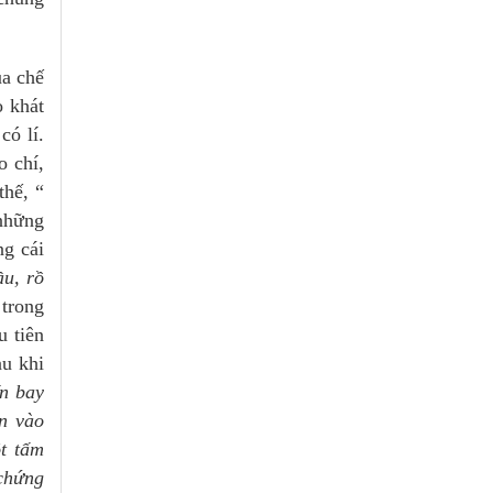
̉a chế
 khát
ó lí.
o chí,
thế, “
 những
g cái
̀u, rồ
 trong
u tiên
au khi
ến bay
n vào
t tấm
 chứng