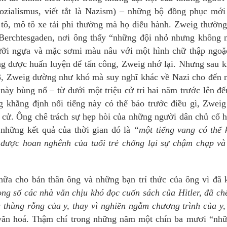
sozialismus, viết tắt là Nazism) – những bộ đồng phục mới
ô tô, mô tô xe tải phi thường mà họ diễu hành. Zweig thường
hỏ Berchtesgaden, nơi ông thấy “những đội nhỏ nhưng không 
cưỡi ngựa và mặc sơmi màu nâu với một hình chữ thập ngoặ
ràng được huấn luyện để tấn công, Zweig nhớ lại. Nhưng sau 
23, Zweig dường như khó mà suy nghĩ khác về Nazi cho đến 
ày bùng nổ – từ dưới một triệu cử tri hai năm trước lên đê
̀ng khẳng định nổi tiếng này có thể báo trước điều gì, Zwe
u cử. Ông chê trách sự hẹp hòi của những người dân chủ cổ h
 những kết quả của thời gian đó là
“một tiếng vang có thể
ợc hoan nghênh của tuổi trẻ chống lại sự chậm chạp và 
̃a cho bản thân ông và những bạn trí thức của ông vì đã
ong số các nhà văn chịu khó đọc cuốn sách của Hitler, đã chê
hùng rỗng của y, thay vì nghiền ngẫm chương trình của y
 văn hoá. Thậm chí trong những năm một chín ba mươi “nhữ