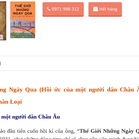
0971 998 312
Hết hàng
N
ng Ngày Qua (Hồi ức của một người dân Châu Â
hân Loại
a một người dân Châu Âu
 đầu tiên cuốn hồi kí của ông, “
Thế Giới Những Ngày 