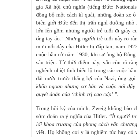
gia Xã hội chủ nghĩa (tiếng Đức: National
đồng bộ một cách kì quái, những đoàn xe 
biên giới Đức đến thị trấn nghỉ dưởng n
lớn lên gồm những người trẻ tuổi đi giày 
ống tay áo.” Những người trẻ tuổi này rõ 
mưu nổi dậy của Hitler bị đập tan, năm 19
cuộc bầu cử năm 1930, khi sự ủng hộ Đảng n
sáu triệu. Từ thời điểm này, vẫn còn rõ ra
nghênh nhiệt tình biểu lộ trong các cuộc bầ
đất nước trước thắng lợi của Nazi, ông gọi
khôn ngoan nhưng cơ bản và cuộc nổi dậy đư
quyết đoán của ‘chính trị cao cấp’ ”
.
Trong hồi ký của mình, Zweig không bào chư
sớm đoán ra ý nghĩa của Hitler.
“Ít người tr
lối khoa trương của phong cách văn chương t
viết. Họ không coi y là nghiêm túc hay có