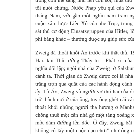
trong cơn mê sảng như lên cơn sốt, mùa thu 1
tối nuốt chửng. Nước Pháp yêu quí của Zwe
tháng Năm, với gần một nghìn năm trăm ng
cuộc xâm lược Liên Xô của phe Trục, trong đó
sát thủ cơ động Einsatzgruppen của Hitler, lồ
phỉ báng khác – thường được sự giúp sức cu
Zweig đã thoát khỏi Áo trước khi thất thủ, 
Hai, khi Thủ tướng Thày tu – Phát xit của 
nghĩa đối lập; ngôi nhà của Zweig ở Salzburg
cánh tả. Thời gian đó Zweig được coi là nhà
trắng trợn quá quắt của các hành động cả
ấy. Từ Áo, Zweig và người vợ thứ hai của
trở thành nơi ở của ông, tuy ông ghét cái 
thoát khỏi những người tha hương ở Manhatt
chồng thuê một căn nhà gỗ một tầng xoàng
một dặm đường lên dốc. Ở đây, Zweig bắt đâ
không có lấy một cuộc dạo chơi” như ông m