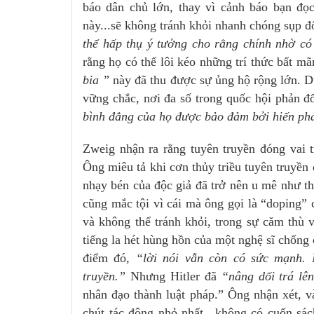
báo dân chủ lớn, thay vì cảnh báo bạn đọ
này...sẽ không tránh khỏi nhanh chóng sụp đô
thể hấp thụ ý tưởng cho rằng chính nhờ c
rằng họ có thể lôi kéo những trí thức bất m
bia ”
này đã thu được sự ủng hộ rộng lớn. D
vững chắc, nơi đa số trong quốc hội phản đ
bình đẳng của họ được bảo đảm bởi hiến p
Zweig nhận ra rằng tuyên truyền đóng vai tro
Ông miêu tả khi cơn thủy triều tuyên truyền d
nhạy bén của độc giả đã trở nên u mê như thế
cũng mắc tội vì cái mà ông gọi là “doping” 
và không thể tránh khỏi, trong sự căm thù v
tiếng la hét hùng hồn của một nghệ sĩ chố
điểm đó,
“lời nói vẫn còn có sức mạnh. N
truyền.”
Nhưng Hitler đã
“nâng dối trá lên
nhân đạo thành luật pháp.” Ông nhận xét, v
chút tác động nhỏ nhất.. không có cuốn sác