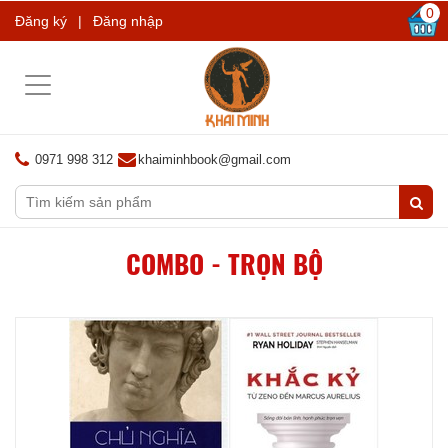
0
Đăng ký
|
Đăng nhập
Toggle
navigation
0971 998 312
khaiminhbook@gmail.com
COMBO - TRỌN BỘ