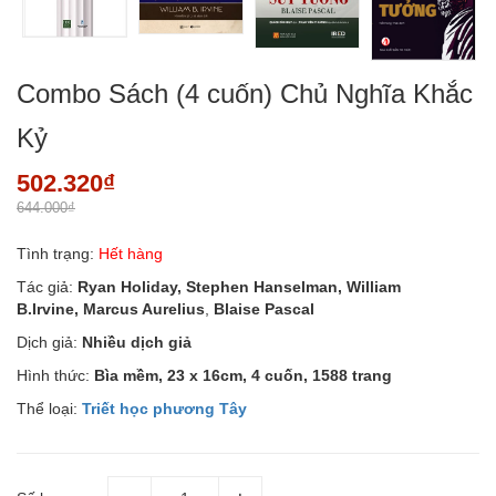
Combo Sách (4 cuốn) Chủ Nghĩa Khắc
Kỷ
502.320₫
644.000₫
Tình trạng:
Hết hàng
Tác giả:
Ryan Holiday, Stephen Hanselman,
William
B.Irvine, Marcus Aurelius
,
Blaise Pascal
Dịch giả:
Nhiều dịch giả
Hình thức:
Bìa mềm, 23 x 16cm, 4 cuốn, 1588 trang
Thể loại:
Triết học phương Tây