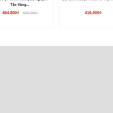
Tắc Vàng...
484.800₫
416.000₫
606.000₫