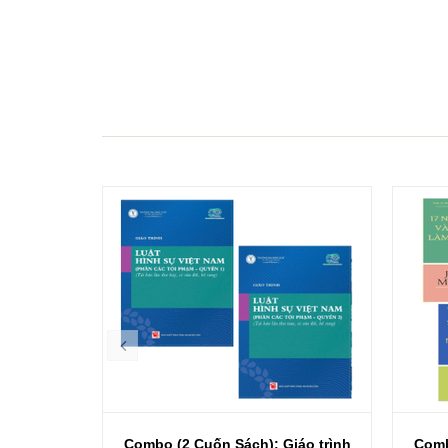
- 15%
Combo (2 Cuốn Sách): Giáo trình
Comb