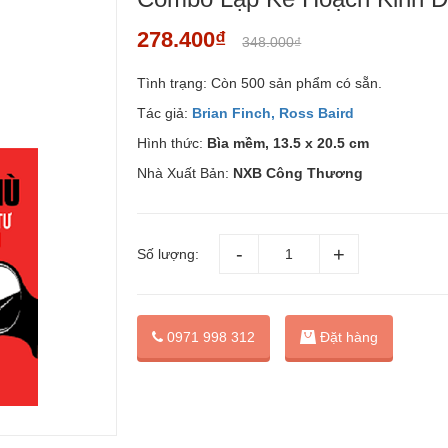
278.400₫
348.000₫
Tình trạng:
Còn 500 sản phẩm có sẵn.
Tác giả:
Brian Finch, Ross Baird
Hình thức:
Bìa mềm, 13.5 x 20.5 cm
Nhà Xuất Bản:
NXB Công Thương
Số lượng:
Đặt hàng
0971 998 312