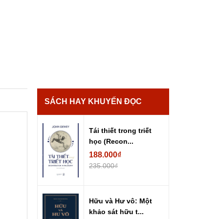
SÁCH HAY KHUYẾN ĐỌC
Tái thiết trong triết
học (Recon...
188.000₫
235.000₫
Hữu và Hư vô: Một
khảo sát hữu t...