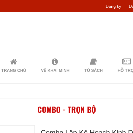
Đăng ký
|
Đ
TRANG CHỦ
VỀ KHAI MINH
TỦ SÁCH
HỖ TR
COMBO - TRỌN BỘ
Combo Lập Kế Hoạch Kinh 