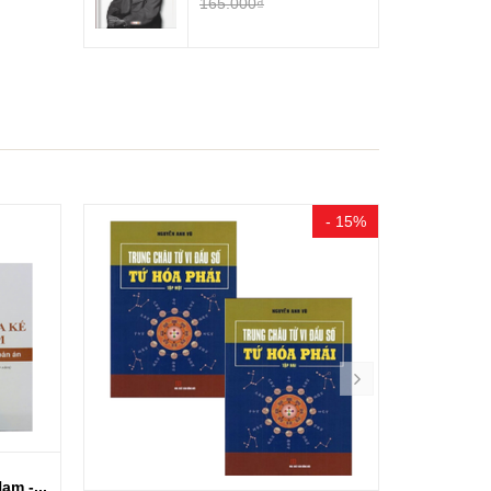
165.000₫
- 15%
am -...