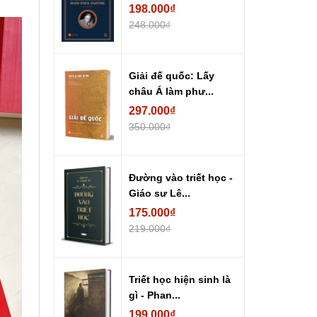
198.000₫
248.000₫
Giải đế quốc: Lấy
châu Á làm phư...
297.000₫
350.000₫
Đường vào triết học -
Giáo sư Lê...
175.000₫
219.000₫
Triết học hiện sinh là
gì - Phan...
199.000₫