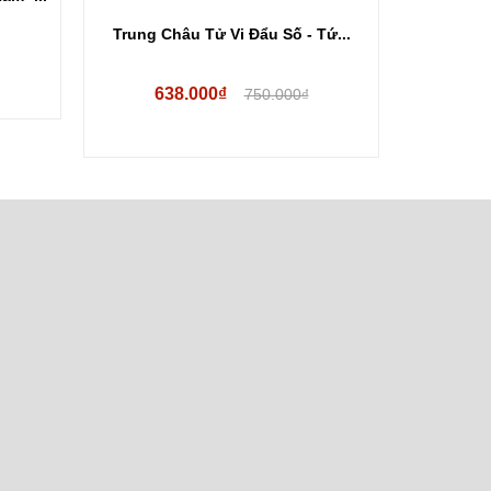
Trung Châu Tử Vi Đẩu Số - Tứ...
Combo 2
638.000₫
45
750.000₫