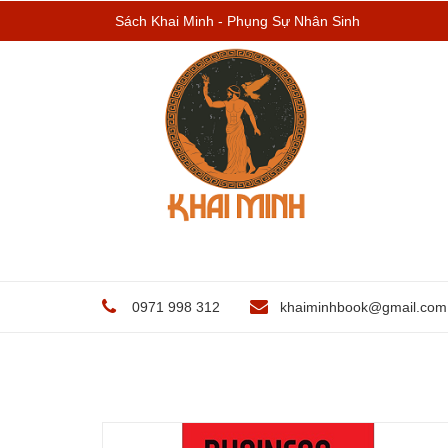
Sách Khai Minh - Phụng Sự Nhân Sinh
0971 998 312
khaiminhbook@gmail.com