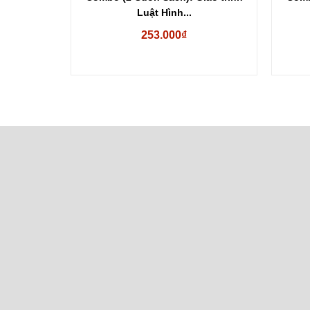
Luật Hình...
g chiến
253.000₫
.000₫