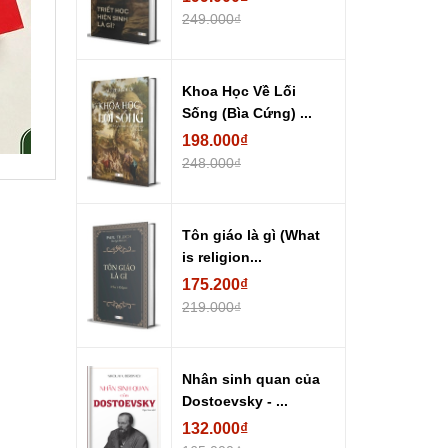
249.000₫
Khoa Học Về Lối
Sống (Bìa Cứng) ...
198.000₫
248.000₫
Tôn giáo là gì (What
is religion...
175.200₫
219.000₫
Nhân sinh quan của
Dostoevsky - ...
132.000₫