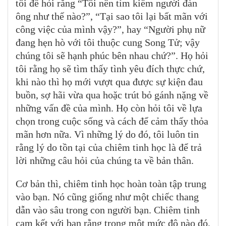
tôi để hỏi rằng “Tôi nên tìm kiếm người đàn
ông như thế nào?”, “Tại sao tôi lại bất mãn với
công việc của mình vậy?”, hay “Người phụ nữ
đang hẹn hò với tôi thuộc cung Song Tử; vậy
chúng tôi sẽ hạnh phúc bên nhau chứ?”. Họ hỏi
tôi rằng họ sẽ tìm thấy tình yêu đích thực chứ,
khi nào thì họ mới vượt qua được sự kiện đau
buồn, sợ hãi vừa qua hoặc trút bỏ gánh nặng về
những vấn đề của mình. Họ còn hỏi tôi về lựa
chọn trong cuộc sống và cách để cảm thấy thỏa
mãn hơn nữa. Vì những lý do đó, tôi luôn tin
rằng lý do tồn tại của chiêm tinh học là để trả
lời những câu hỏi của chúng ta về bản thân.
Cơ bản thì, chiêm tinh học hoàn toàn tập trung
vào bạn. Nó cũng giống như một chiếc thang
dẫn vào sâu trong con người bạn. Chiêm tinh
cam kết với bạn rằng trong một mức độ nào đó,