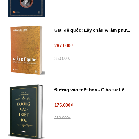
Giải đế quốc: Lấy châu Á làm phư...
297.000₫
350.000₫
Đường vào triết học - Giáo sư Lê...
175.000₫
219.000₫