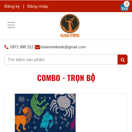
0
Đăng ký
|
Đăng nhập
Toggle
navigation
0971 998 312
khaiminhbook@gmail.com
COMBO - TRỌN BỘ