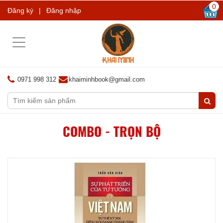
0
Đăng ký
|
Đăng nhập
Toggle
navigation
0971 998 312
khaiminhbook@gmail.com
COMBO - TRỌN BỘ