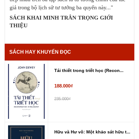
giả trong bộ lịch sử tư tưởng ba quyển này..."
SÁCH KHAI MINH TRÂN TRỌNG GIỚI
THIỆU
SÁCH HAY KHUYẾN ĐỌC
Tái thiết trong triết học (Recon...
188.000₫
235.000₫
Hữu và Hư vô: Một khảo sát hữu t...