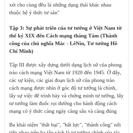
xét cho cùng đều là những dạng thái khác nhau
thuộc hệ ý thức tư sản"
Tập 3: Sự phát triển của tư tưởng ở Việt Nam từ
thế kỷ XIX đến Cách mạng tháng Tám (Thành
công của chủ nghĩa Mác - LêNin, Tư tưởng Hồ
Chí Minh)
Tập III được xây dựng dưới dạng lịch sử của phong
trào cách mạng Việt Nam từ 1920 đến 1945. Ở đấy,
các sự kiện, các giai đoạn lịch sử của phong trào
cách mạng được nhìn ở góc độ tư tưởng là chính,
lấy sự việc để trình bày và chứng minh tư tưởng, lấy
tư tưởng làm đuốc rọi đường cho hành động cách
mạng có ý thức càng ngày càng sâu và càng đúng
Ba khái niệm "thất bại", "bất lực", "thành công" nối
tiếp nhau trên ba tập sách là tư tưởng chính của tác