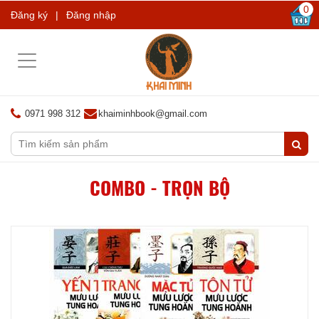
0
Đăng ký
|
Đăng nhập
Toggle
navigation
0971 998 312
khaiminhbook@gmail.com
COMBO - TRỌN BỘ