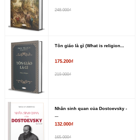
248.000₫
Tôn giáo là gì (What is religion...
175.200₫
219.000₫
Nhân sinh quan của Dostoevsky -
...
132.000₫
165.000₫