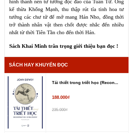
hình thành nên tư tưởng độc đáo của Tuân Tử. Ông
kế thừa Khổng Mạnh, thu thập rút tỉa tinh hoa tư
tưởng các chư tử để mở mang Hán Nho, đồng thời
trở thành nhân vật then chốt được nhắc đến nhiều
nhất từ thời Tiên Tần cho đến thời Hán.
Sách Khai Minh trân trọng giới thiệu bạn đọc !
SÁCH HAY KHUYẾN ĐỌC
Tái thiết trong triết học (Recon...
188.000₫
235.000₫