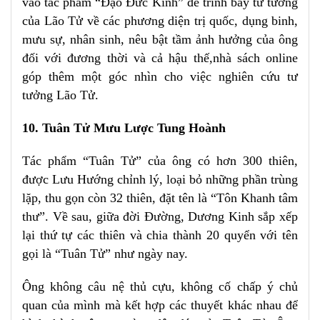
vào tác phẩm “Đạo Đức Kinh” để trình bày tư tưởng
của Lão Tử về các phương diện trị quốc, dụng binh,
mưu sự, nhân sinh, nêu bật tầm ảnh hưởng của ông
đối với đương thời và cả hậu thế,nhà sách online
góp thêm một góc nhìn cho việc nghiên cứu tư
tưởng Lão Tử.
10. Tuân Tử Mưu Lược Tung Hoành
Tác phẩm “Tuân Tử” của ông có hơn 300 thiên,
được Lưu Hướng chỉnh lý, loại bỏ những phần trùng
lặp, thu gọn còn 32 thiên, đặt tên là “Tôn Khanh tâm
thư”. Về sau, giữa đời Đường, Dương Kinh sắp xếp
lại thứ tự các thiên và chia thành 20 quyển với tên
gọi là “Tuân Tử” như ngày nay.
Ông không câu nệ thủ cựu, không cố chấp ý chủ
quan của mình mà kết hợp các thuyết khác nhau để