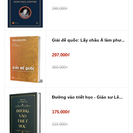
248.000₫
Giải đế quốc: Lấy châu Á làm phư...
297.000₫
350.000₫
Đường vào triết học - Giáo sư Lê...
175.000₫
219.000₫