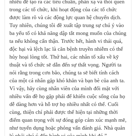
nhiều để tạo ra các tiêu chuẩn, phản xạ và thói quen
trong các tổ chức, khi hoạt động của các tổ chức
được làm rõ và các động lực quan hệ chuyển dịch.
Tuy nhiên, chúng tôi đề xuất tập trung sự chú ý vào
ba yếu tố có khả năng dập tắt mong muốn của chúng
ta nếu không cẩn thận. Trước hết, hành vi thái quá,
độc hại và lệch lạc là căn bệnh truyền nhiễm có thể
hủy hoại lòng tốt. Thứ hai, các nhân tố xấu về kỹ
thuật và tổ chức sẽ dẫn đến sự thất vọng. Người ta
nói rằng trong cơn bão, chúng ta sẽ biết tính cách
của một cá nhân gặp khó khăn và bạn bè của anh ta.
Vì vậy, hãy cùng nhân viên của mình đối mặt với
nhiều vấn đề họ gặp phải để khiến cuộc sống của họ
dễ dàng hơn và hỗ trợ họ nhiều nhất có thể. Cuối
cùng, thiện chí phải được thể hiện tại những thời
điểm quan trọng với sự đóng góp cảm xúc mạnh mẽ,
như tuyển dụng hoặc phỏng vấn đánh giá. Nhà quản
lý phải chú ý đến hành vi của mình khi đó.”