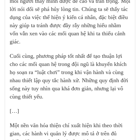
mỗi người thấy mình được đề cao và trân trọng. Mọi
lời nói dối sẽ phá hủy lòng tin. Chúng ta sẽ thấy tác
dụng của việc thể hiện ý kiến cá nhân, đặc biệt điều
này giúp ta tránh được đầy rẫy những hiểu nhầm
vốn vẫn xen vào các mối quan hệ khi ta thiếu cảnh
giác.
Cuối cùng, phương pháp tốt nhất để tạo thuận lợi
cho các mối quan hệ trong đội ngũ là khuyến khích
họ soạn ra “luật chơi” trong khi vận hành và cùng
nhau thiết lập quy tắc hành xử. Những quy định đời
sống này tuy nhìn qua khá đơn giản, nhưng lại vô
cùng thiết yếu.
[…]
Một nền văn hóa thiện chí xuất hiện khi theo thời
gian, các hành vi quản lý được mô tả ở trên đủ