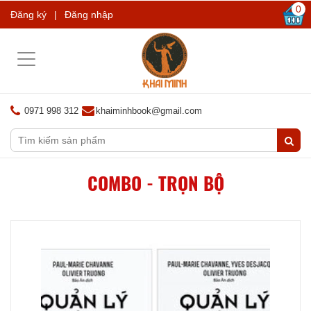
0
Đăng ký
|
Đăng nhập
Toggle
navigation
0971 998 312
khaiminhbook@gmail.com
COMBO - TRỌN BỘ