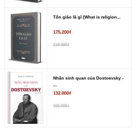
Tôn giáo là gì (What is religion...
175.200₫
219.000₫
Nhân sinh quan của Dostoevsky -
...
132.000₫
165.000₫